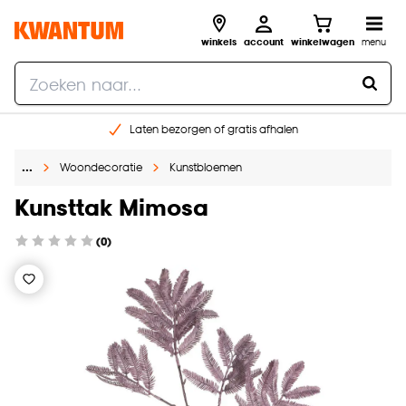
winkels
account
winkelwagen
menu
Laten bezorgen of gratis afhalen
Shop online of in onze 14 winkels
…
Woondecoratie
Kunstbloemen
Gratis raam advies en opmeten aan huis
€ 5,- korting op je volgende bestelling
Kunsttak Mimosa
(0)