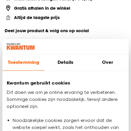
Gratis afhalen in de winkel
Altijd de laagste prijs
Deel jouw product & volg ons op social
Productomschrijving
Toestemming
Details
Over
De Mimosa kunsttak in een paarse kleur biedt een sfeervolle
toevoeging aan je interieur. Met een lengte van 63 cm is
deze elegante tak ideaal voor hoge vazen of als decoratief
Kwantum gebruikt cookies
accent. De kleurrijke nep bloemen zorgen voor een
Dit doen we om je online ervaring te verbeteren.
levendige uitstraling zonder onderhoud, waardoor je
Sommige cookies zijn noodzakelijk, terwijl andere
langdurig van een natuurlijke sfeer geniet.
optioneel zijn.
Productspecificaties
Noodzakelijke cookies zorgen ervoor dat de
Artikelnummer
4313532
website soepel werkt, zoals het onthouden van