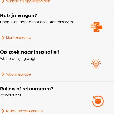
Winkels en openingstijden
Goed om te weten is dat je deze keuze altijd nog
Type kunstbloemen
Kunsttakken
kan aanpassen, bekijk hiervoor onze
Heb je vragen?
cookieverklaring
.
Aantal stuks
1 Stk
Neem contact op met onze klantenservice
Gewicht
0.025 Kg
Klantenservice
Garantietermijn
24 maanden
Op zoek naar inspiratie?
We helpen je graag!
Wooninspiratie
Ruilen of retourneren?
Zo werkt het
Ruilen en retourneren