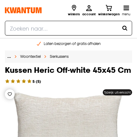
winkels
account
winkelwagen
menu
Laten bezorgen of gratis afhalen
Shop online of in onze 14 winkels
…
Woontextiel
Sierkussens
Gratis raam advies en opmeten aan huis
€ 5,- korting op je volgende bestelling
Kussen Heric Off-white 45x45 Cm
5
(
5
)
Tijdelijk uitverkocht