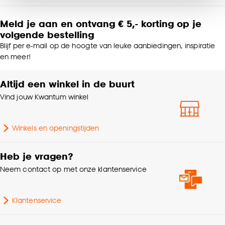
van alle cookies, of klik op ‘weigeren’ om alleen de
noodzakelijke cookies te accepteren. Je kunt er ook
Meld je aan en ontvang € 5,- korting op je
voor kiezen om bepaalde cookies wel of niet te
Type kussen
Sierkussens
volgende bestelling
accepteren door op ‘Cookies aanpassen’ te
Blijf per e-mail op de hoogte van leuke aanbiedingen, inspiratie
klikken.
Kleurtint
Off-white
en meer!
Goed om te weten is dat je deze keuze altijd nog
Altijd een winkel in de buurt
Standaard afmetingen
45x45cm
kan aanpassen, bekijk hiervoor onze
cookieverklaring
.
Vind jouw Kwantum winkel
Breedte
45 CM
Winkels en openingstijden
Hoogte
5 CM
Heb je vragen?
Gewicht
0.555 Kg
Neem contact op met onze klantenservice
Garantietermijn
24 maanden
Klantenservice
Interieurstijl
Landelijk