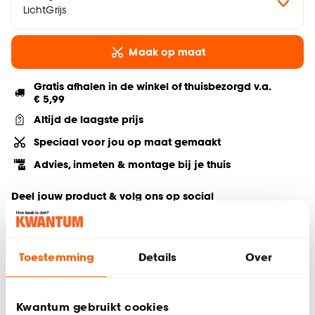
LichtGrijs
Maak op maat
Gratis afhalen in de winkel of thuisbezorgd v.a.
€ 5,99
Altijd de laagste prijs
Speciaal voor jou op maat gemaakt
Advies, inmeten & montage bij je thuis
Deel jouw product & volg ons op social
Toestemming
Details
Over
Hulp nodig? Wij regelen het voor je!
Bestel een kleurstaal
Kwantum gebruikt cookies