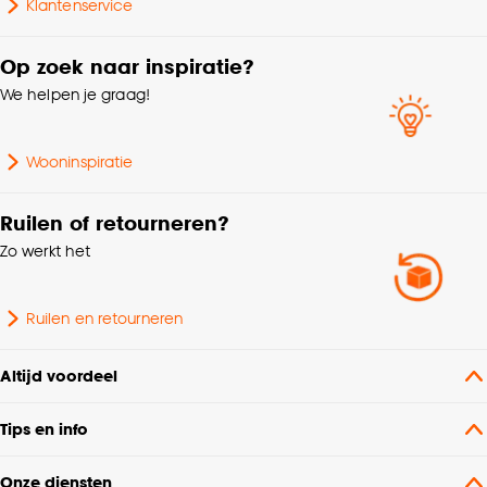
Klantenservice
Scandinavisch, Modern,
Interieurstijl
Japandi
Op zoek naar inspiratie?
We helpen je graag!
Bediening
Handmatig
Breedte
500 CM
Wooninspiratie
Metrage (cm)
500
Ruilen of retourneren?
Zo werkt het
Collectie
FENSTR
Ruilen en retourneren
Altijd voordeel
Tips en info
Onze diensten