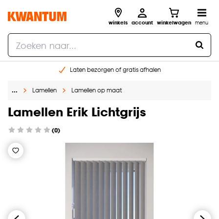
winkels
account
winkelwagen
menu
Laten bezorgen of gratis afhalen
Shop online of in onze 14 winkels
…
Lamellen
Lamellen op maat
Gratis raam advies en opmeten aan huis
€ 5,- korting op je volgende bestelling
Lamellen Erik Lichtgrijs
(0)