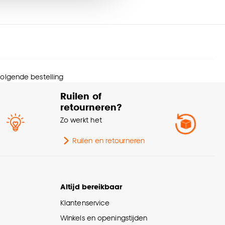
trage (cm)
250
nze
cookieverklaring
.
melbreedte
8.9 CM
rantietermijn
24 maanden
 volgende bestelling
urtint
Off-white
Ruilen of
retourneren?
menstelling
P.V.C. 100%
Zo werkt het
ogte
250 CM
Ruilen en retourneren
Afnemen met vochtige
svoorschriften
doek
Altijd bereikbaar
Klantenservice
Scandinavisch, Modern,
erieurstijl
Japandi, Landelijk
Winkels en openingstijden