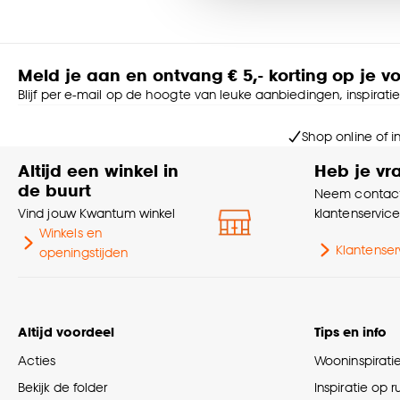
Dat kan natuurlijk! Als je op de ‘Maak op maat’ button klikt, 
lamellen samenstellen. De configurator biedt veel verschille
Goed om te weten is dat j
Twijfel je nog of wil je graag advies?
Meld je aan en ontvang € 5,- korting op je v
Laat je dan adviseren door een van onze adviseurs aan huis.
Blijf per e-mail op de hoogte van leuke aanbiedingen, inspirati
deze direct voor jou perfect ingemeten en de bestelling wor
Maak een afspraak voor advies aan huis in Nederland >
Shop online of i
Maak een afspraak voor advies aan huis in België >
Altijd een winkel in
Heb je vr
de buurt
Kind veiligheid
Neem contact
Al onze raamdecoratie voldoet aan veiligheids- en kwaliteits
Vind jouw Kwantum winkel
klantenservic
ketting minimaal 150cm boven de grond moet hangen voor op
Winkels en
Klantenser
openingstijden
Altijd voordeel
Tips en info
Acties
Wooninspirati
Bekijk de folder
Inspiratie op 