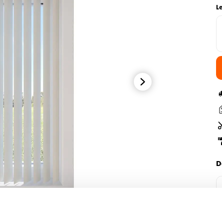
L
D
H