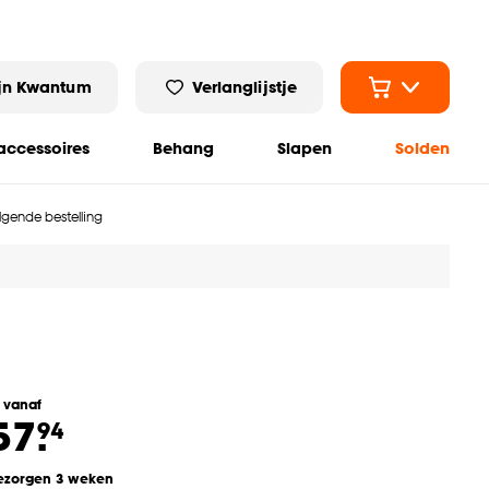
jn Kwantum
Verlanglijstje
ccessoires
Behang
Slapen
Solden
olgende bestelling
l vanaf
57.
94
ezorgen 3 weken