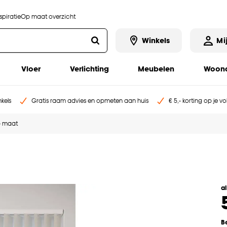
piratie
Op maat overzicht
Winkels
Mi
Vloer
Verlichting
Meubelen
Woona
kels
Gratis raam advies en opmeten aan huis
€ 5,- korting op je v
p maat
a
B