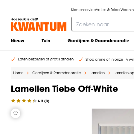
Klantenservice
Acties & folder
Woonins
Nieuw
Tuin
Gordijnen & Raamdecoratie
Laten bezorgen of gratis afhalen
Shop online of in onze 14 win
Home
Gordijnen & Raamdecoratie
Lamellen
Lamellen o
Lamellen Tiebe Off-White
4.3
(
3
)