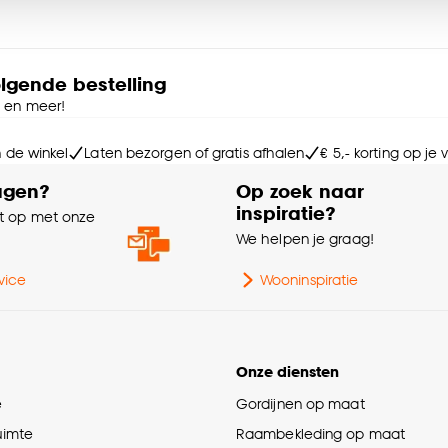
Me
kom je terecht in onze samensteller. Daar kan je zelf de
nde opties zodat je zelf de perfecte lamellen samenstelt.
e deze keuze altijd nog kan aanpassen, bekijk hiervoor o
La
olgende bestelling
 Samen met de adviseur kies je thuis je raamdecoratie, wordt
e en meer!
Ga
dt geplaatst.
n de winkel
Laten bezorgen of gratis afhalen
€ 5,- korting op je
Kle
agen?
Op zoek naar
inspiratie?
 op met onze
Sa
eisen voor kinderen. Let er bij het monteren op dat de
e
We helpen je graag!
timale kind veiligheid.
Ho
vice
Wooninspiratie
Wa
Onze diensten
e
Gordijnen op maat
Int
ruimte
Raambekleding op maat