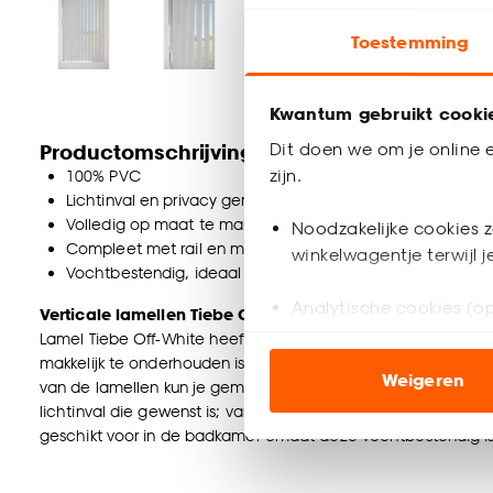
Toestemming
Kwantum gebruikt cooki
Dit doen we om je online e
Productomschrijving
zijn.
100% PVC
Lichtinval en privacy gemakkelijk te bepalen
Volledig op maat te maken
Noodzakelijke cookies z
Compleet met rail en montage steunen
winkelwagentje terwijl 
Vochtbestendig, ideaal voor de badkamer
Analytische cookies (op
Verticale lamellen Tiebe Off-White
Lamel Tiebe Off-White heeft een stoere uitstraling en is gem
Marketing cookies (opt
makkelijk te onderhouden is. Deze lamellen kun je schoonm
Weigeren
ook buiten de website 
van de lamellen kun je gemakkelijk de lichtdoorlatendheid en 
lichtinval die gewenst is; van verduisterend in de slaapkame
geschikt voor in de badkamer omdat deze vochtbestendig is
Klik op ‘Ja, alles toestaa
noodzakelijke cookies te 
Lamellen op maat laten maken?
accepteren door op ‘Cook