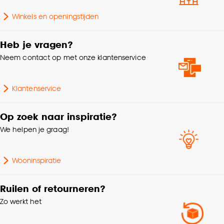
Winkels en openingstijden
Dikte
0.8 CM
Heb je vragen?
Aantal stuks
1 Stk
Neem contact op met onze klantenservice
GEEN
Klantenservice
oppervlaktevloerverwarmi
ng (matten), Geschikt
voor rolstoelgebruik,
Op zoek naar inspiratie?
Ingefreesd,
We helpen je graag!
watergedragen tot 27°C
na akkoord leverancier
Geschikt voor
vloerverwarming,
Wooninspiratie
Ingefreesd, elektrisch tot
27°C na akkoord
Ruilen of retourneren?
leverancier
Zo werkt het
vloerverwarming,
Zwenkwielen type W
(zacht)