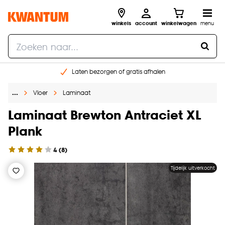
winkels
account
winkelwagen
menu
Laten bezorgen of gratis afhalen
Shop online of in onze 14 winkels
…
Vloer
Laminaat
Gratis raam advies en opmeten aan huis
€ 5,- korting op je volgende bestelling
Laminaat Brewton Antraciet XL
Plank
4
(
8
)
Tijdelijk uitverkocht