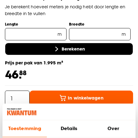
Je berekent hoeveel meters je nodig hebt door lengte en
breedte in te vullen
Lengte
Breedte
m
m
Berekenen
Prijs per pak van 1.995 m²
46.
88
In winkelwagen
Thuis laten bezorgen vanaf (+ € 9,99)
Gratis afhalen in de winkel
Toestemming
Details
Over
Altijd de laagste prijs