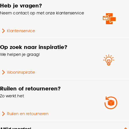
Heb je vragen?
geschikt voor
Neem contact op met onze klantenservice
rolstoelgebruik,
Zwenkwielen type W
(zacht), Ingefreesd,
Klantenservice
Geschikt voor
watergedragen tot 28°,
Ingefreesd, elektrisch tot
Op zoek naar inspiratie?
28°, GEEN
We helpen je graag!
oppervlaktevloerverwarmi
ng (matten)
Wooninspiratie
Afnemen met vochtige
Wasvoorschriften
doek
Ruilen of retourneren?
Zo werkt het
Eenvoudig in onderhoud,
Eenvoudig te leggen,
Krasbestendig, Voelbare
Ruilen en retourneren
Producteigenschappen
structuur, Makkelijk in
onderhoud,
Altijd voordeel