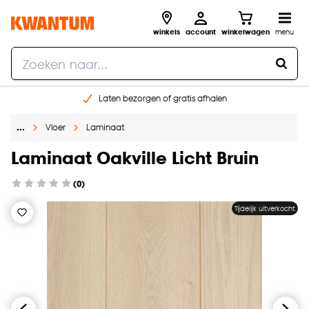
winkels
account
winkelwagen
menu
Laten bezorgen of gratis afhalen
Shop online of in onze 14 winkels
…
Vloer
Laminaat
Gratis raam advies en opmeten aan huis
€ 5,- korting op je volgende bestelling
Laminaat Oakville Licht Bruin
(0)
Tijdelijk uitverkocht