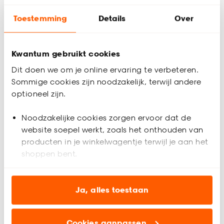
Je e-mailadres wordt alleen gebruikt om je te informeren.
Toestemming
Details
Over
Thuis laten bezorgen vanaf (+ € 9,99)
Gratis afhalen in de winkel
Kwantum gebruikt cookies
Altijd de laagste prijs
Dit doen we om je online ervaring te verbeteren.
Sommige cookies zijn noodzakelijk, terwijl andere
Deel jouw product & volg ons op social
optioneel zijn.
Noodzakelijke cookies zorgen ervoor dat de
website soepel werkt, zoals het onthouden van
Productomschrijving
producten in je winkelwagentje terwijl je aan het
Laminaat Oakville is een licht bruine laminaatvloer die veel
shoppen bent.
rust en een natuurlijke uitstraling aan je ruimte geeft. Hij is
perfect te combineren met diverse interieurstijlen.
Analytische cookies (optioneel) helpen ons de
website te verbeteren voor jou en al onze andere
Ja, alles toestaan
Gemakkelijk in onderhoud
klanten.
Oakville is gemaakt van 100% HDF. Zo maak je een duurzame
keuze en is hij ook nog onderhoudsvriendelijk en geschikt
Cookies aanpassen