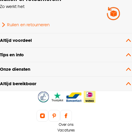
Zo werkt het
Huisdiervriendelijk,
Makkelijk in onderhoud,
Voelbare structuur,
Ruilen en retourneren
Producteigenschappen
Eenvoudig te leggen,
Rolstoelvriendelijk,
Altijd voordeel
Waterbestendig tot ca.
48uur
Tips en info
Type verbinding
Ja 4 zijdig
Onze diensten
Afmeting plank
19,2X128,5CM
Altijd bereikbaar
Zeer intensief
Gebruiksklasse
woongebruik
Houtpatroon
Bruin eiken
Over ons
Vacatures