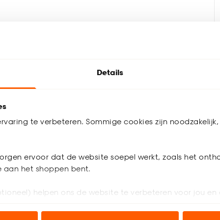
Details
es
D
rvaring te verbeteren. Sommige cookies zijn noodzakelijk, 
orgen ervoor dat de website soepel werkt, zoals het onth
je aan het shoppen bent.
Pro
r. Geschikt voor normaal woongebruik.
tioneel) helpen ons de website te verbeteren voor jou en 
Ar
ioneel) laten jou relevante informatie en aanbiedingen z