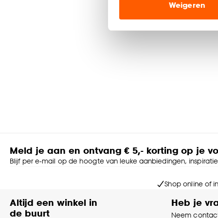
Weigeren
ook buiten de website 
Klik op ‘Ja, alles toestaa
noodzakelijke cookies te 
accepteren door op ‘Cook
Goed om te weten is dat j
Meld je aan en ontvang € 5,- korting op je v
Blijf per e-mail op de hoogte van leuke aanbiedingen, inspirati
Shop online of i
Altijd een winkel in
Heb je vr
de buurt
Neem contact