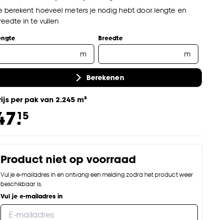
e berekent hoeveel meters je nodig hebt door lengte en
reedte in te vullen
engte
Breedte
m
m
Berekenen
rijs per pak van 2.245 m²
47.
15
Product niet op voorraad
Vul je e-mailadres in en ontvang een melding zodra het product weer
beschikbaar is.
Vul je e-mailadres in