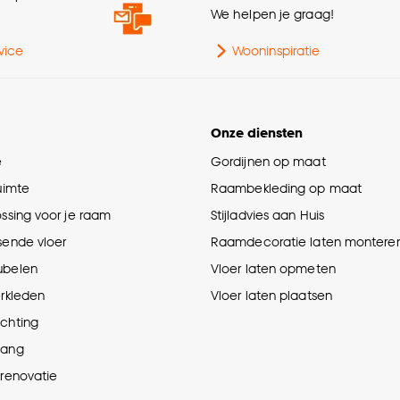
e
We helpen je graag!
vice
Wooninspiratie
Ge
Onze diensten
e
Gordijnen op maat
ruimte
Raambekleding op maat
Af
ossing voor je raam
Stijladvies aan Huis
sende vloer
Raamdecoratie laten montere
Vl
ubelen
Vloer laten opmeten
erkleden
Vloer laten plaatsen
ichting
Ges
hang
prenovatie