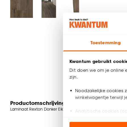
Toestemming
Kwantum gebruikt cooki
Dit doen we om je online e
zijn.
Noodzakelijke cookies z
winkelwagentje terwijl 
Productomschrijving
Laminaat Rexton Donker Eiken met een dikte van 7 millimete
Analytische cookies (op
Marketing cookies (opt