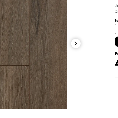
J
b
L
P