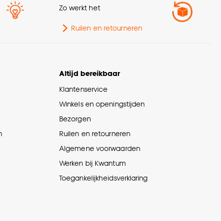
Zo werkt het
rolstoelgebruik,
Zwenkwielen type W
Ruilen en retourneren
(zacht), Ingefreesd,
schikt voor
watergedragen tot 29°,
Ingefreesd, elektrisch tot
29°, GEEN
Altijd bereikbaar
oppervlaktevloerverwarmi
ng (matten)
Klantenservice
Winkels en openingstijden
meting plank
1286 x 194
Bezorgen
n
Ruilen en retourneren
oerdikte mm
7
Algemene voorwaarden
Werken bij Kwantum
Betonnen dekvloer,
Toegankelijkheidsverklaring
Houten ondervloer, Oude
chikt voor basisvloer
tegels, Zandcement, Vloer
met vloerverwarming,
Vloer met vloerverkoeling