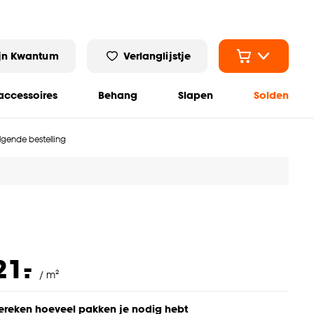
jn Kwantum
Verlanglijstje
ccessoires
Behang
Slapen
Solden
olgende bestelling
-
21.
/ m²
ereken hoeveel pakken je nodig hebt