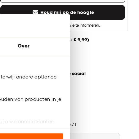
Houd mij op de hoogte
Je e-mailadres wordt alleen gebruikt om je te informeren.
Thuis laten bezorgen vanaf (+ € 9,99)
Over
Gratis afhalen in de winkel
Altijd de laagste prijs
eel jouw product & volg ons op social
terwijl andere optioneel
ouden van producten in je
ductspecificaties
al onze andere klanten.
tikelnummer
4306871
ien op onze website, maar