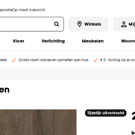
piratie
Op maat overzicht
Winkels
Mi
Vloer
Verlichting
Meubelen
Woona
kels
Gratis raam advies en opmeten aan huis
€ 5,- korting op je v
ken
Tijdelijk uitverkocht
B