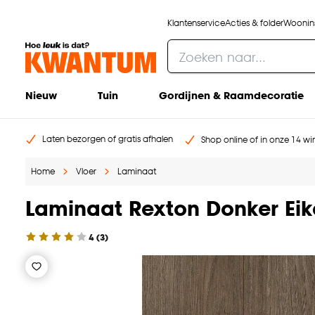
Klantenservice
Acties & folder
Woonins
Nieuw
Tuin
Gordijnen & Raamdecoratie
Laten bezorgen of gratis afhalen
Shop online of in onze 14 win
Home
Vloer
Laminaat
Laminaat Rexton Donker Ei
4
(
3
)