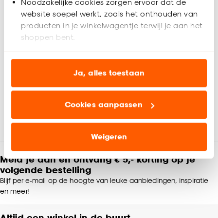
Noodzakelijke cookies zorgen ervoor dat de
Deze LED-lichtbron kan je heel mooi combineren met een
Productspecificaties
website soepel werkt, zoals het onthouden van
lamp met open ontwerp.
producten in je winkelwagentje terwijl je aan het
Door de gouden gloed heeft deze lichtbron een sfeervolle
Artikelnummer
4315349
uitstraling, geeft hij extra warm wit licht af en hij bespaart
shoppen bent.
bovendien energie tot wel 80%.
EAN nummer
8712879152347
Deze LED-buislamp van Calex heeft een E27-fitting, een
Analytische cookies (optioneel) helpen ons de
maximaal wattage van 4W en gaat tot wel 15.000 uur mee.
website te verbeteren voor jou en al onze andere
Ja, alles toestaan
Met een LED-dimmer (niet inbegrepen) is deze lichtbron te
Merk
Calex
klanten.
dimmen, zo kan jij jouw lichtbehoefte aanpassen aan het
moment van de dag of de gewenste sfeer.
Cookies aanpassen
Marketing cookies (optioneel) laten jou
Kleur
Goudkleurig
Beoordelingen
(0)
relevante informatie en aanbiedingen zien op
Belangrijkste kenmerken
- Kleur: goudkleur
onze website, maar ook buiten de website voor
Materiaal
Glas
Weigeren
- Soort lichtbron: LED
advertenties en communicatie.
- Dimbaar met een LED-dimmer (niet inbegrepen)
Meld je aan en ontvang € 5,- korting op je
- Sfeervolle uitstraling
Productafmetingen (cm)
11x4,5x4,5 (hxbxd)
Klik op ‘Ja, alles toestaan’ om gebruik te maken
volgende bestelling
- Extra warm wit
van alle cookies, of klik op ‘weigeren’ om alleen de
Blijf per e-mail op de hoogte van leuke aanbiedingen, inspiratie
- Fitting: E27
noodzakelijke cookies te accepteren. Je kunt er ook
Dimbaar
Ja
en meer!
- Wattage: 4W
voor kiezen om bepaalde cookies wel of niet te
- Lumen: 200
accepteren door op ‘Cookies aanpassen’ te
Altijd een winkel in de buurt
Lichtkleur
Extra warm wit