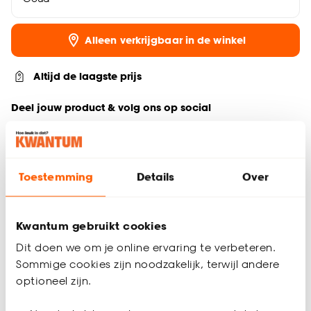
Alleen verkrijgbaar in de winkel
Altijd de laagste prijs
Deel jouw product & volg ons op social
Toestemming
Details
Over
Productomschrijving
Lichtbronnen zijn er in allerlei kleuren en maten.
Een lamp moet natuurlijk functioneel zijn, maar de
Kwantum gebruikt cookies
decoratieve functie van een lichtbron wordt ook steeds
belangrijker.
Dit doen we om je online ervaring te verbeteren.
Wat je ook zoekt, met de lichtbronnen van Calex kan je alle
Sommige cookies zijn noodzakelijk, terwijl andere
kanten op!
optioneel zijn.
Calex LED-buislamp