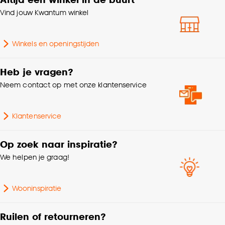
Je kunt bij aankoop van dit artikel het afgedankte,
klikken.
Vind jouw Kwantum winkel
vergelijkbare artikel inleveren in één van onze winkels. Wij
Lichtsterkte (lm)
250
zorgen er samen met de uitvoeringsorganisaties voor dat
Goed om te weten is dat je deze keuze altijd nog
deze afgedankte producten op een duurzame wijze worden
kan aanpassen, bekijk hiervoor onze
Winkels en openingstijden
afgevoerd en worden verwerkt.
Energielabel 2021
G
cookieverklaring
.
Heb je vragen?
Vermogen (Watt)
4
Neem contact op met onze klantenservice
Type fitting
E27
Klantenservice
Type lamp
LED
Op zoek naar inspiratie?
We helpen je graag!
Samenstelling
100% glas
Wooninspiratie
Voltage
240 V
Ruilen of retourneren?
Wattage
4 Wt