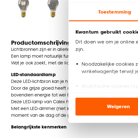
Toestemming
Kwantum gebruikt cooki
Dit doen we om je online e
Productomschrijving
zijn.
Lichtbronnen zijn er in allerlei kleuren en maten.
Een lamp moet natuurlijk functioneel zijn, maar de decoratiev
Wat je ook zoekt, met de lichtbronnen van Calex kan je alle 
Noodzakelijke cookies z
winkelwagentje terwijl 
LED-standaardlamp
Deze LED-lichtbron kan je heel mooi combineren met een l
Analytische cookies (op
Door de grijze gloed heeft deze lichtbron een sfeervolle uitstr
bovendien energie tot wel 80%.
Marketing cookies (opt
Deze LED-lamp van Calex heeft een E27-fitting, een maxima
Weigeren
ook buiten de website 
Met een LED-dimmer (niet inbegrepen) is deze lichtbron te 
moment van de dag of de gewenste sfeer.
Klik op ‘Ja, alles toestaa
Belangrijkste kenmerken
noodzakelijke cookies te 
- Kleur: titaniumkleur/grijs
accepteren door op ‘Cook