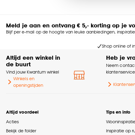
- Soort lichtbron: LED
- Dimbaar met een LED-dimmer (niet inbegrepen)
Goed om te weten is dat j
- Sfeervolle uitstraling
- Extra warm wit
Meld je aan en ontvang € 5,- korting op je v
- Fitting: E27
Blijf per e-mail op de hoogte van leuke aanbiedingen, inspirati
- Wattage: 4W
- Lumen: 100
Shop online of i
Je kunt bij aankoop van dit artikel het afgedankte, vergelijkba
Altijd een winkel in
Heb je vr
samen met de uitvoeringsorganisaties voor dat deze afged
de buurt
Neem contact
en worden verwerkt.
Vind jouw Kwantum winkel
klantenservic
Winkels en
Klantenser
openingstijden
Altijd voordeel
Tips en info
Acties
Wooninspirati
Bekijk de folder
Inspiratie op 