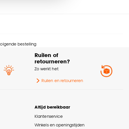
oductafmetingen (cm)
10,9x6x6 (hxbxd)
nze
cookieverklaring
.
mbaar
Ja
htkleur
Extra warm wit
 volgende bestelling
htsterkte (lm)
136
Ruilen of
retourneren?
ergielabel 2021
G
Zo werkt het
rmogen (Watt)
4
Ruilen en retourneren
e fitting
E27
Altijd bereikbaar
pe lamp
LED
Klantenservice
Winkels en openingstijden
rm lamp
Peer