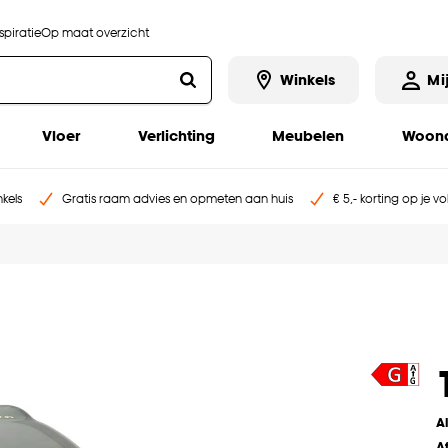
piratie
Op maat overzicht
Winkels
Mi
Vloer
Verlichting
Meubelen
Woona
kels
Gratis raam advies en opmeten aan huis
€ 5,- korting op je v
A
A