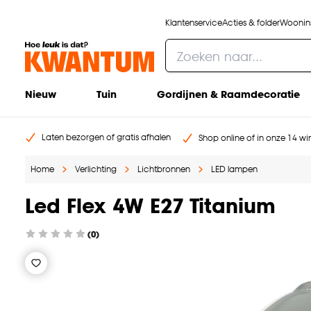
Klantenservice
Acties & folder
Woonins
Nieuw
Tuin
Gordijnen & Raamdecoratie
Laten bezorgen of gratis afhalen
Shop online of in onze 14 win
Home
Verlichting
Lichtbronnen
LED lampen
Led Flex 4W E27 Titanium
(0)