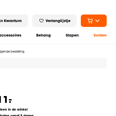
jn Kwantum
Verlanglijstje
ccessoires
Behang
Slapen
Solden
olgende bestelling
-
11.
lleen in de winkel
fhalen vanaf 5 dagen