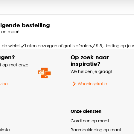
Pr
e deze keuze altijd nog kan aanpassen, bekijk hiervoor o
Di
olgende bestelling
e en meer!
Lic
n de winkel
Laten bezorgen of gratis afhalen
€ 5,- korting op je
Lic
re artikel inleveren in één van onze winkels. Wij zorgen er
agen?
Op zoek naar
ankte producten op een duurzame wijze worden afgevoerd
inspiratie?
 op met onze
En
e
We helpen je graag!
Ve
vice
Wooninspiratie
Typ
Onze diensten
Ty
e
Gordijnen op maat
ruimte
Raambekleding op maat
Vo