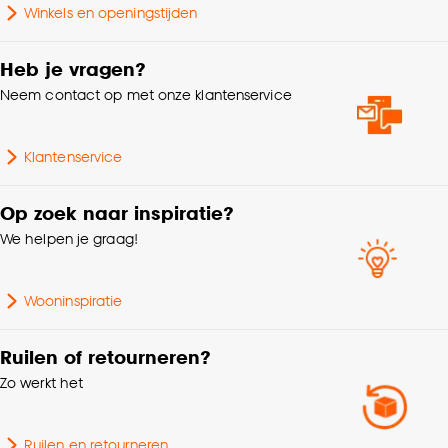
Winkels en openingstijden
Goed om te weten is dat je deze keuze altijd nog
Kleurtint
Goud
kan aanpassen, bekijk hiervoor onze
Heb je vragen?
cookieverklaring
.
Samenstelling
100% glas
Neem contact op met onze klantenservice
Voltage
240 V
Klantenservice
Wattage
4 Wt
Op zoek naar inspiratie?
We helpen je graag!
Breedte
12.5 CM
Wooninspiratie
Hoogte
16.4 CM
Ruilen of retourneren?
Gewicht
0.14 Kg
Zo werkt het
Doorsnede
125 CM
Ruilen en retourneren