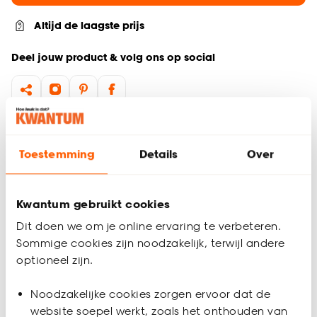
Altijd de laagste prijs
Deel jouw product & volg ons op social
Productomschrijving
Calex LED-globelamp is een hippe lamp waar je geen kap
Toestemming
Details
Over
overheen hoeft te plaatsen. Deze LED-lamp is goud van kleur
en geeft daarom een prettig warm licht af. Het is een echte
eyecatcher in je interieur! Deze lamp heeft een grote fitting
Kwantum gebruikt cookies
(E27) en is dimbaar, zodat je het licht kan instellen naar het
Dit doen we om je online ervaring te verbeteren.
moment. De levensduur van deze lamp is 25000 uur. Je kunt
Sommige cookies zijn noodzakelijk, terwijl andere
bij aankoop van dit artikel, het afgedankte, vergelijkbare
artikel inleveren in één van onze winkels. Wij zorgen er samen
optioneel zijn.
met de uitvoeringsorganisaties voor dat deze afgedankte
Productspecificaties
producten op een duurzame wijze worden afgevoerd en
Noodzakelijke cookies zorgen ervoor dat de
worden verwerkt.
Artikelnummer
4315336
website soepel werkt, zoals het onthouden van