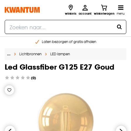
winkels
account
winkelwagen
menu
Laten bezorgen of gratis afhalen
Shop online of in onze 14 winkels
…
Lichtbronnen
LED lampen
Gratis raam advies en opmeten aan huis
€ 5,- korting op je volgende bestelling
Led Glassfiber G125 E27 Goud
(0)