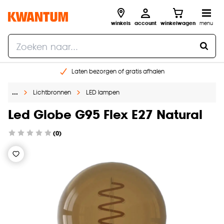
winkels
account
winkelwagen
menu
Laten bezorgen of gratis afhalen
Shop online of in onze 14 winkels
…
Lichtbronnen
LED lampen
Gratis raam advies en opmeten aan huis
€ 5,- korting op je volgende bestelling
Led Globe G95 Flex E27 Natural
(0)