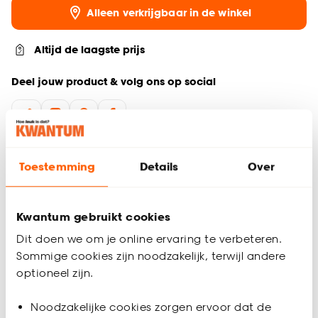
Alleen verkrijgbaar in de winkel
Altijd de laagste prijs
Deel jouw product & volg ons op social
Productomschrijving
Toestemming
Details
Over
Deze LED-globelamp is dimbaar en heeft een E27 fitting. De
lamp is naturelkleurig.
De LED-lamp heeft een vermogen van 4W en een lichtsterkte
Kwantum gebruikt cookies
van 120 Lumen.
Dit doen we om je online ervaring te verbeteren.
Je kunt bij aankoop van dit artikel het afgedankte,
Sommige cookies zijn noodzakelijk, terwijl andere
vergelijkbare artikel inleveren in één van onze winkels.
optioneel zijn.
Wij zorgen er samen met de uitvoeringsorganisaties voor dat
deze afgedankte producten op een duurzame wijze worden
Productspecificaties
Noodzakelijke cookies zorgen ervoor dat de
afgevoerd en worden verwerkt.