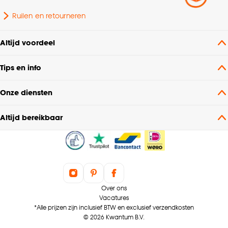
Ruilen en retourneren
Wattage
4 Wt
Altijd voordeel
Breedte
9.5 CM
Tips en info
Lengte
9.5 CM
Onze diensten
Gewicht
0.06 Kg
Altijd bereikbaar
Doorsnede
95 CM
Garantietermijn
24 maanden
Over ons
Hoogte
13.8 CM
Vacatures
*Alle prijzen zijn inclusief BTW en exclusief verzendkosten
© 2026 Kwantum B.V.
Samenstelling
100% glas