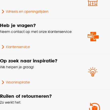
Goed om te weten is dat je deze keuze altijd nog
Winkels en openingstijden
Garantie in jaren
2
kan aanpassen, bekijk hiervoor onze
cookieverklaring
.
Heb je vragen?
Vermogen (Watt)
6
Neem contact op met onze klantenservice
Type fitting
E27
Klantenservice
Type lamp
LED
Op zoek naar inspiratie?
We helpen je graag!
Interieurstijl
Modern
Kleurtint
Naturel
Wooninspiratie
Fitting
E27 fitting
Ruilen of retourneren?
Zo werkt het
Voltage
240 V