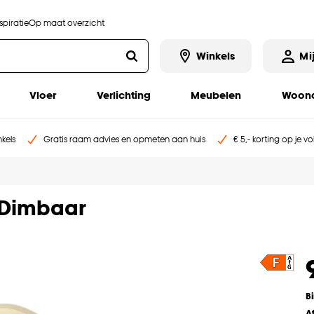
piratie
Op maat overzicht
Winkels
Mi
Vloer
Verlichting
Meubelen
Woona
kels
Gratis raam advies en opmeten aan huis
€ 5,- korting op je v
 Dimbaar
B
A