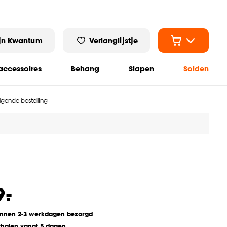
jn Kwantum
Verlanglijstje
ccessoires
Behang
Slapen
Solden
olgende bestelling
-
9.
innen 2-3 werkdagen bezorgd
fhalen vanaf 5 dagen