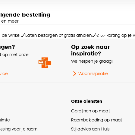
Lic
e deze keuze altijd nog kan aanpassen, bekijk hiervoor o
olgende bestelling
Lic
e en meer!
Ty
n de winkel
Laten bezorgen of gratis afhalen
€ 5,- korting op je
agen?
Op zoek naar
Vo
inspiratie?
 op met onze
e
We helpen je graag!
Kle
vice
Wooninspiratie
Sa
Fit
Onze diensten
e
Gordijnen op maat
Vo
ruimte
Raambekleding op maat
ossing voor je raam
Stijladvies aan Huis
Wa