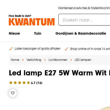
Klantenservice
Acties & folder
Woonins
Nieuw
Tuin
Gordijnen & Raamdecoratie
Laten bezorgen of gratis afhalen
Shop online of in onze 14 win
Home
Verlichting
Lichtbronnen
LED lampen
Led lamp E27 5W Warm Wit
4.7
(
13
)