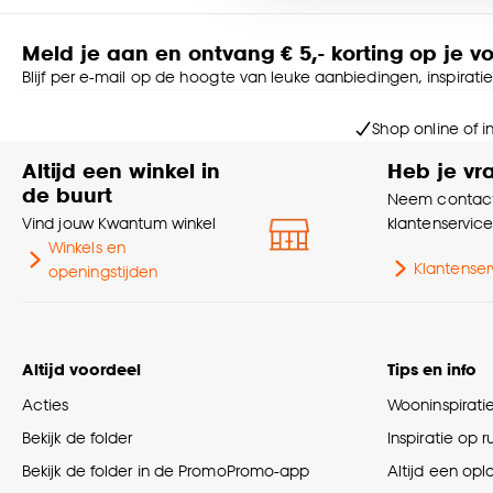
Goed om te weten is dat j
Meld je aan en ontvang € 5,- korting op je v
Blijf per e-mail op de hoogte van leuke aanbiedingen, inspirati
Shop online of i
Altijd een winkel in
Heb je vr
de buurt
Neem contact
Vind jouw Kwantum winkel
klantenservic
Winkels en
Klantenser
openingstijden
Altijd voordeel
Tips en info
Acties
Wooninspirati
Bekijk de folder
Inspiratie op 
Bekijk de folder in de PromoPromo-app
Altijd een opl