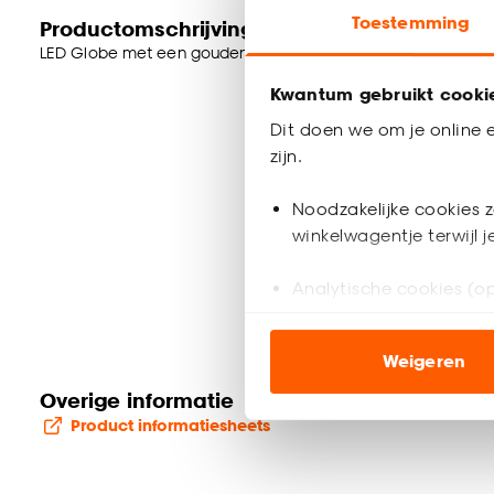
Toestemming
Productomschrijving
LED Globe met een gouden kleur. De lichtbron zal hierdoor e
Kwantum gebruikt cooki
Dit doen we om je online e
zijn.
Noodzakelijke cookies z
winkelwagentje terwijl 
Analytische cookies (op
Marketing cookies (opt
Weigeren
ook buiten de website 
Overige informatie
Klik op ‘Ja, alles toestaa
Product informatiesheets
noodzakelijke cookies te 
accepteren door op ‘Cook