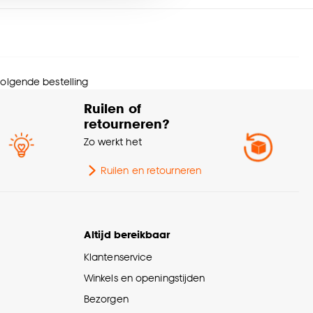
htkleur
Extra warm wit
nze
cookieverklaring
.
htsterkte (lm)
470
pe lamp
LED
 volgende bestelling
Ruilen of
rm lamp
Peer
retourneren?
Zo werkt het
urtint
Goud
Ruilen en retourneren
menstelling
Glas 100%
ting
E27 fitting
Altijd bereikbaar
Klantenservice
ltage
220 V
Winkels en openingstijden
Bezorgen
ttage
5 Wt