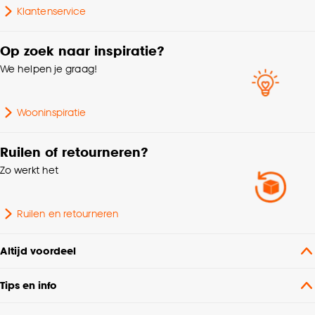
cookieverklaring
.
Breedte
1.5 CM
Klantenservice
Op zoek naar inspiratie?
Hoogte
6 CM
We helpen je graag!
Wattage
2 Wt
Wooninspiratie
Energielabel 2021
F
Ruilen of retourneren?
Zo werkt het
Ruilen en retourneren
Altijd voordeel
Tips en info