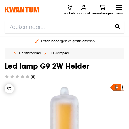
winkels
account
winkelwagen
menu
Laten bezorgen of gratis afhalen
Shop online of in onze 14 winkels
…
Lichtbronnen
LED lampen
Gratis raam advies en opmeten aan huis
€ 5,- korting op je volgende bestelling
Led lamp G9 2W Helder
(0)