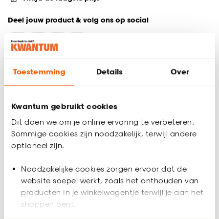
Deel jouw product & volg ons op social
Toestemming
Details
Over
Productomschrijving
LED lamp. G9 fitting. 2W. Helder.
Productspecificaties
Kwantum gebruikt cookies
Dit doen we om je online ervaring te verbeteren.
Artikelnummer
4306405
Sommige cookies zijn noodzakelijk, terwijl andere
optioneel zijn.
EAN nummer
8712879152088
Noodzakelijke cookies zorgen ervoor dat de
Kleur
Wit
website soepel werkt, zoals het onthouden van
producten in je winkelwagentje terwijl je aan het
Materiaal
Glas
shoppen bent.
Overige informatie