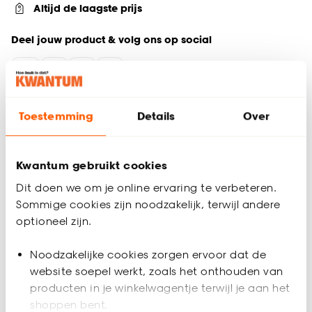
Altijd de laagste prijs
Deel jouw product & volg ons op social
Productomschrijving
Toestemming
Details
Over
XL LED Lamp met E27 fitting. De lichtbron is extra groot en
past dus mooi in grote lampenkap of losstaande lampvoet.
Hij is gemaakt van smoked glas wat een mooi lichteffect
Kwantum gebruikt cookies
geeft. De lichtbron geeft warm wit licht.
Dit doen we om je online ervaring te verbeteren.
Productspecificaties
Sommige cookies zijn noodzakelijk, terwijl andere
optioneel zijn.
Artikelnummer
4323060
Noodzakelijke cookies zorgen ervoor dat de
EAN nummer
8712879164456
website soepel werkt, zoals het onthouden van
producten in je winkelwagentje terwijl je aan het
shoppen bent.
Kleur
Grijs