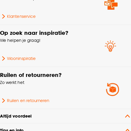
Kleurtint
Grijs
cookieverklaring
.
Klantenservice
Gewicht
0.215 Kg
Op zoek naar inspiratie?
Energielabel 2021
E
We helpen je graag!
Lengte
11 CM
Wooninspiratie
Fitting
E27 fitting
Ruilen of retourneren?
Zo werkt het
Garantietermijn
24 maanden
Wattage
4 Wt
Ruilen en retourneren
Altijd voordeel
Tips en info