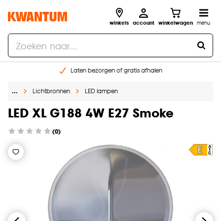
winkels
account
winkelwagen
menu
Laten bezorgen of gratis afhalen
Shop online of in onze 14 winkels
…
Lichtbronnen
LED lampen
Gratis raam advies en opmeten aan huis
€ 5,- korting op je volgende bestelling
LED XL G188 4W E27 Smoke
(0)