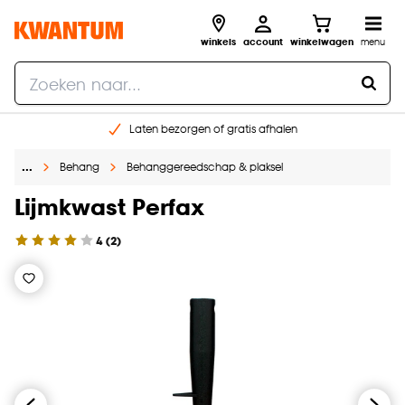
winkels
account
winkelwagen
menu
Laten bezorgen of gratis afhalen
Shop online of in onze 14 winkels
…
Behang
Behanggereedschap & plaksel
Gratis raam advies en opmeten aan huis
€ 5,- korting op je volgende bestelling
Lijmkwast Perfax
4
(
2
)