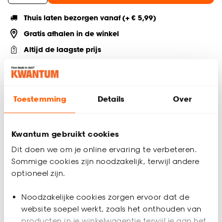
Thuis laten bezorgen vanaf (+ € 5,99)
Gratis afhalen in de winkel
Altijd de laagste prijs
Deel jouw product & volg ons op social
Toestemming
Details
Over
Productomschrijving
Kwantum gebruikt cookies
Lijmkwast met speciaal borstelhaar voor een optimale
lijmverwerking. Onderhoudsvriendelijk door de kunststof
Dit doen we om je online ervaring te verbeteren.
bevestigingsplaat.
Sommige cookies zijn noodzakelijk, terwijl andere
optioneel zijn.
Productspecificaties
Noodzakelijke cookies zorgen ervoor dat de
Artikelnummer
1198153
website soepel werkt, zoals het onthouden van
producten in je winkelwagentje terwijl je aan het