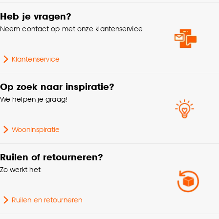
Goed om te weten is dat je deze keuze altijd nog
kan aanpassen, bekijk hiervoor onze
Heb je vragen?
cookieverklaring
.
Neem contact op met onze klantenservice
Klantenservice
Op zoek naar inspiratie?
We helpen je graag!
Wooninspiratie
Ruilen of retourneren?
Zo werkt het
Ruilen en retourneren