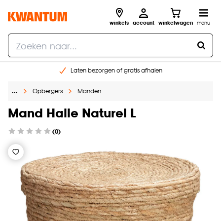
winkels
account
winkelwagen
menu
Laten bezorgen of gratis afhalen
Shop online of in onze 14 winkels
…
Opbergers
Manden
Gratis raam advies en opmeten aan huis
€ 5,- korting op je volgende bestelling
Mand Halle Naturel L
(0)