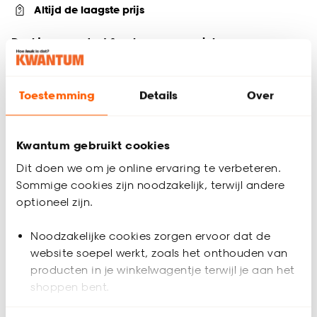
Altijd de laagste prijs
Deel jouw product & volg ons op social
Toestemming
Details
Over
Productomschrijving
Sfeervolle rieten mand met deksel. 36x36x29 cm (lxbxh).
Kwantum gebruikt cookies
Productspecificaties
Dit doen we om je online ervaring te verbeteren.
Sommige cookies zijn noodzakelijk, terwijl andere
Artikelnummer
0522131
optioneel zijn.
EAN nummer
8714051249630
Noodzakelijke cookies zorgen ervoor dat de
website soepel werkt, zoals het onthouden van
Kleur
Crème
producten in je winkelwagentje terwijl je aan het
shoppen bent.
Materiaal
Riet
Beoordelingen
(0)