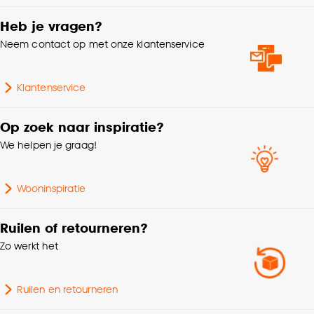
Goed om te weten is dat je deze keuze altijd nog
kan aanpassen, bekijk hiervoor onze
Heb je vragen?
Met handvat
Ja
cookieverklaring
.
Neem contact op met onze klantenservice
Met deksel
Nee
Klantenservice
Garantietermijn
24 maanden
Op zoek naar inspiratie?
We helpen je graag!
Lengte
34 CM
Wooninspiratie
Ruilen of retourneren?
Zo werkt het
Ruilen en retourneren