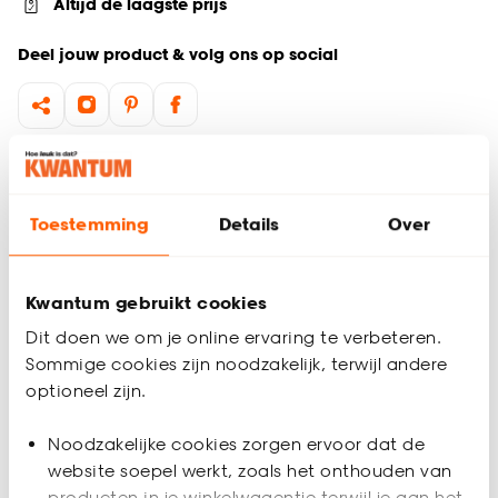
Altijd de laagste prijs
Deel jouw product & volg ons op social
Productomschrijving
De Moretta opbergmand is een sfeervolle en moderne
Toestemming
Details
Over
toevoeging aan je interieur. Deze mand in naturel met wit
meet 34x34x34 cm en is perfect voor het organiseren van je
spullen. Gemaakt van 60% maïs en 40% katoen, biedt de
Moretta mand duurzaamheid en stijl. Voorzien van twee
Kwantum gebruikt cookies
handvatten, is hij gemakkelijk te verplaatsen. Voeg elegantie
Dit doen we om je online ervaring te verbeteren.
toe met deze veelzijdige opbergmand.
Sommige cookies zijn noodzakelijk, terwijl andere
Met twee handvatten
optioneel zijn.
Productspecificaties
Gemaakt van 60% maïs en 40% katoen
Stijlvol en functioneel
Noodzakelijke cookies zorgen ervoor dat de
Artikelnummer
4313062
website soepel werkt, zoals het onthouden van
producten in je winkelwagentje terwijl je aan het