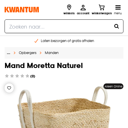
winkels
account
winkelwagen
menu
Laten bezorgen of gratis afhalen
Shop online of in onze 14 winkels
…
Opbergers
Manden
Gratis raam advies en opmeten aan huis
€ 5,- korting op je volgende bestelling
Mand Moretta Naturel
(0)
Alleen Online