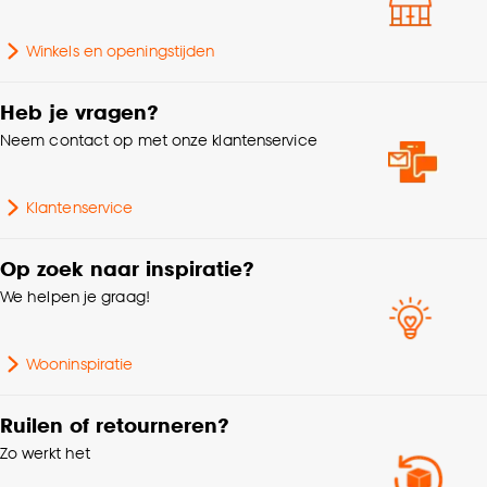
Hoogte
14 CM
Goed om te weten is dat je deze keuze altijd nog
Winkels en openingstijden
kan aanpassen, bekijk hiervoor onze
Gewicht
0.32 Kg
cookieverklaring
.
Heb je vragen?
Kleurtint
Zand
Neem contact op met onze klantenservice
Met deksel
Ja
Klantenservice
Breedte
18 CM
Op zoek naar inspiratie?
We helpen je graag!
Vorm
Rond
Wooninspiratie
Aantal stuks
1 Stk
Ruilen of retourneren?
Zo werkt het