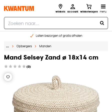
winkels
account
winkelwagen
menu
Laten bezorgen of gratis afhalen
Shop online of in onze 14 winkels
…
Opbergers
Manden
Gratis raam advies en opmeten aan huis
€ 5,- korting op je volgende bestelling
Mand Selsey Zand ø 18x14 cm
(0)