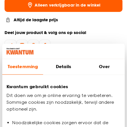
Alleen verkrijgbaar in de winkel
Altijd de laagste prijs
Deel jouw product & volg ons op social
Productomschrijving
Toestemming
Details
Over
De zandkleurige Selsey opbergmand is de perfecte
aanvulling voor kinder- en woonkamers. Met zijn ronde vorm
en een diameter van 18 cm biedt deze opbergmand zowel
Kwantum gebruikt cookies
stijl als functionaliteit. Gemaakt van 100% katoen en voorzien
van een deksel, is deze Selsey mand een sfeervolle en
Dit doen we om je online ervaring te verbeteren.
moderne toevoeging voor je interieur.
Sommige cookies zijn noodzakelijk, terwijl andere
optioneel zijn.
Prachtige ronde vorm
Met deksel
Productspecificaties
Noodzakelijke cookies zorgen ervoor dat de
Gemaakt van 100% katoen