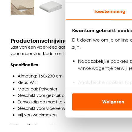
Toestemming
Kwantum gebruikt cooki
Dit doen we om je online e
Productomschrijving
zijn.
Last van een vloerkleed dat verschuift of opkrult? Met deze anti
voor onder vloerkleden en lopers, zodat je huis niet alleen mo
Noodzakelijke cookies z
Specificaties
winkelwagentje terwijl 
Afmeting: 160x230 cm
Analytische cookies (op
Kleur: Wit
Materiaal: Polyester
Geschikt voor gebruik onder vloerkleden en lopers
Marketing cookies (opt
Weigeren
Eenvoudig op maat te knippen
ook buiten de website 
Geschikt voor vloerverwarming
Vrij van weekmakers
Klik op ‘Ja, alles toestaa
noodzakelijke cookies te 
Belangrijkste voordelen
accepteren door op ‘Cook