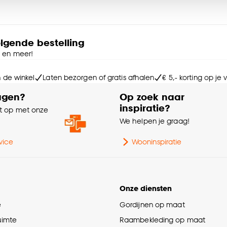
e deze keuze altijd nog kan aanpassen, bekijk hiervoor o
olgende bestelling
rm
e en meer!
at makkelijk aan te passen aan jouw vloerkleed. Knip hem
m. De mat is dun, maar effectief, en blijft onzichtbaar onder
n de winkel
Laten bezorgen of gratis afhalen
€ 5,- korting op je
e woonkamer, slaapkamer of hal: deze anti-slip mat zorgt
ort en stabiliteit bij dagelijks gebruik.
agen?
Op zoek naar
inspiratie?
 op met onze
e mat plaatst voor optimale werking.
e
We helpen je graag!
vice
Wooninspiratie
Onze diensten
e
Gordijnen op maat
ruimte
Raambekleding op maat