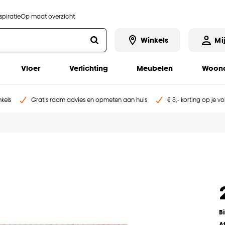
piratie
Op maat overzicht
Winkels
Mi
Vloer
Verlichting
Meubelen
Woona
kels
Gratis raam advies en opmeten aan huis
€ 5,- korting op je v
B
A