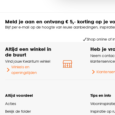
Voorkomt schuiven en opkrullen van je vloerkleed
Verhoogt de veiligheid in huis (minder kans op uitglijden)
Goed om te weten is dat j
Geschikt voor diverse vloertypes
Meld je aan en ontvang € 5,- korting op je v
Eenvoudig op maat te knippen voor een perfecte pasvo
Blijf per e-mail op de hoogte van leuke aanbiedingen, inspirati
Dankzij het flexibele polyester materiaal is deze anti-slip m
eenvoudig op maat voor kleinere kleden of een specifieke vor
Shop online of i
je kleed. Hij is ideaal voor elke ruimte. Of het nu gaat om d
Altijd een winkel in
ervoor dat je vloerkleed netjes blijft liggen en geeft extra comf
Heb je vr
de buurt
Neem contact
Tip: Zorg dat de ondergrond schoon en droog is voordat je d
Vind jouw Kwantum winkel
klantenservic
Winkels en
Klantenser
openingstijden
Altijd voordeel
Tips en info
Acties
Wooninspirati
Bekijk de folder
Inspiratie op 