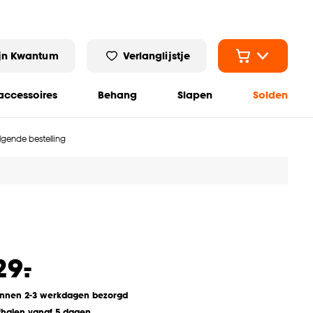
jn Kwantum
Verlanglijstje
ccessoires
Behang
Slapen
Solden
olgende bestelling
-
29.
innen 2-3 werkdagen bezorgd
fhalen vanaf 5 dagen