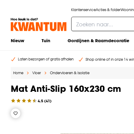
Klantenservice
Acties & folder
Woonins
Nieuw
Tuin
Gordijnen & Raamdecoratie
Laten bezorgen of gratis afhalen
Shop online of in onze 14 win
Home
Vloer
Ondervloeren & Isolatie
Mat Anti-Slip 160x230 cm
4.5
(
41
)