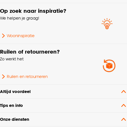
Op zoek naar inspiratie?
Aantal stuks
1 Stk
We helpen je graag!
Hoogte
15 CM
Wooninspiratie
Ruilen of retourneren?
Zo werkt het
Ruilen en retourneren
Altijd voordeel
Tips en info
Onze diensten