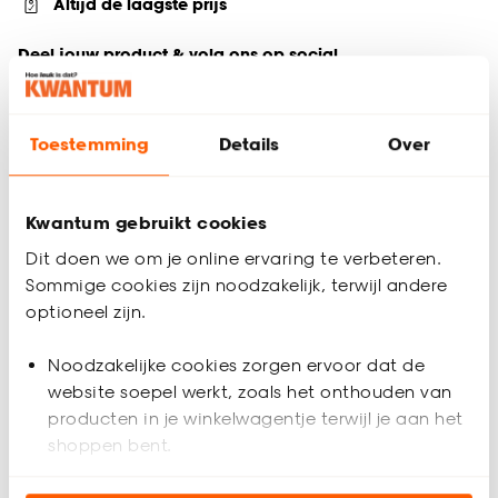
Altijd de laagste prijs
Deel jouw product & volg ons op social
Toestemming
Details
Over
Productomschrijving
Witte metalen medicijnbox. 15x22x15 cm (lxbxh).
Kwantum gebruikt cookies
Productspecificaties
Dit doen we om je online ervaring te verbeteren.
Sommige cookies zijn noodzakelijk, terwijl andere
Artikelnummer
0543035
optioneel zijn.
EAN nummer
8714051162038
Noodzakelijke cookies zorgen ervoor dat de
website soepel werkt, zoals het onthouden van
Kleur
Wit
producten in je winkelwagentje terwijl je aan het
shoppen bent.
Materiaal
Metaal
Beoordelingen
4.7
(
6
)