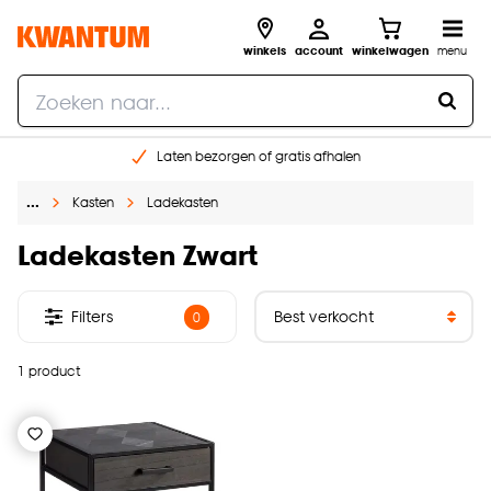
winkels
account
winkelwagen
menu
Laten bezorgen of gratis afhalen
Shop online of in onze 14 winkels
…
Kasten
Ladekasten
Gratis raam advies en opmeten aan huis
€ 5,- korting op je volgende bestelling
Ladekasten Zwart
Filters
0
1 product