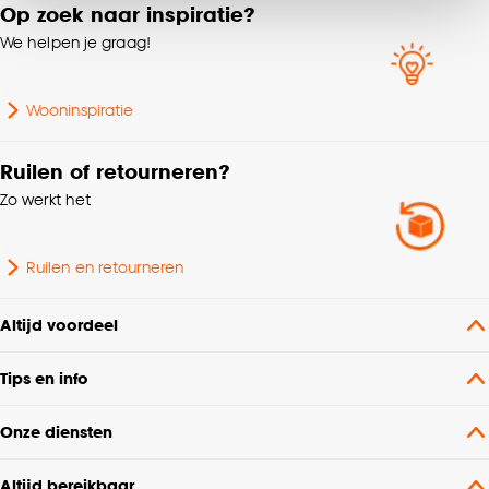
van alle cookies, of klik op ‘weigeren’ om alleen de
Op zoek naar inspiratie?
noodzakelijke cookies te accepteren. Je kunt er ook
We helpen je graag!
voor kiezen om bepaalde cookies wel of niet te
accepteren door op ‘Cookies aanpassen’ te
klikken.
Wooninspiratie
Goed om te weten is dat je deze keuze altijd nog
Ruilen of retourneren?
kan aanpassen, bekijk hiervoor onze
Zo werkt het
cookieverklaring
.
Ruilen en retourneren
Altijd voordeel
Tips en info
Onze diensten
Altijd bereikbaar