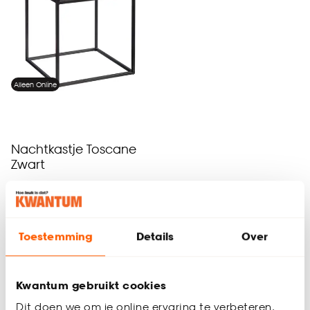
Alleen Online
Nachtkastje Toscane
Zwart
4.4
(
38
)
57.
50
Toestemming
Details
Over
Binnen 2-3 werkdagen bezorgd
Kwantum gebruikt cookies
Dit doen we om je online ervaring te verbeteren.