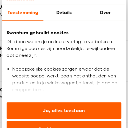
Altijd een winkel in de buurt
Toestemming
Details
Over
Vind jouw Kwantum winkel
Winkels en openingstijden
Kwantum gebruikt cookies
Dit doen we om je online ervaring te verbeteren.
Heb je vragen?
Sommige cookies zijn noodzakelijk, terwijl andere
optioneel zijn.
Neem contact op met onze klantenservice
Noodzakelijke cookies zorgen ervoor dat de
Klantenservice
website soepel werkt, zoals het onthouden van
producten in je winkelwagentje terwijl je aan het
Op zoek naar inspiratie?
shoppen bent.
We helpen je graag!
Analytische cookies (optioneel) helpen ons de
website te verbeteren voor jou en al onze andere
Ja, alles toestaan
Wooninspiratie
klanten.