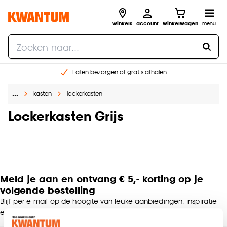
winkels
account
winkelwagen
menu
Laten bezorgen of gratis afhalen
Shop online of in onze 14 winkels
…
kasten
lockerkasten
Gratis raam advies en opmeten aan huis
€ 5,- korting op je volgende bestelling
Lockerkasten Grijs
Meld je aan en ontvang € 5,- korting op je
volgende bestelling
Blijf per e-mail op de hoogte van leuke aanbiedingen, inspiratie
en meer!