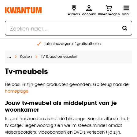
winkels
account
winkelwagen
menu
Laten bezorgen of gratis afhalen
Shop online of in onze 14 winkels
…
Kasten
TV & audiomeubelen
Gratis raam advies en opmeten aan huis
€ 5,- korting op je volgende bestelling
Tv-meubels
Helaas! Er zijn geen producten gevonden. Ga terug naar de
homepage
.
Jouw tv-meubel als middelpunt van je
woonkamer
In veel huishoudens is het dé blikvanger van de zithoek: het
tv kastje. Tegenwoordig zien we 'm steeds minder omdat
videorecorders, videobanden en DVD's verleden tijd zijn.