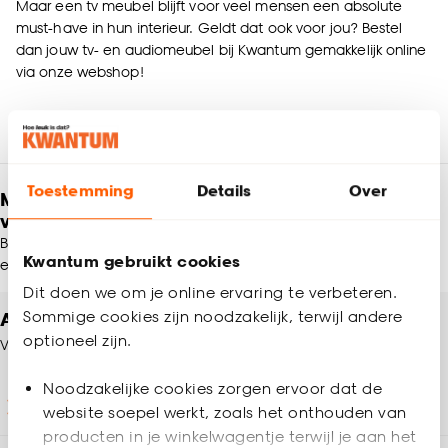
Maar een tv meubel blijft voor veel mensen een absolute
must-have in hun interieur. Geldt dat ook voor jou? Bestel
dan jouw tv- en audiomeubel bij Kwantum gemakkelijk online
via onze webshop!
Toestemming
Details
Over
Meld je aan en ontvang € 5,- korting op je
volgende bestelling
Blijf per e-mail op de hoogte van leuke aanbiedingen, inspiratie
Kwantum gebruikt cookies
en meer!
Dit doen we om je online ervaring te verbeteren.
Altijd een winkel in de buurt
Sommige cookies zijn noodzakelijk, terwijl andere
optioneel zijn.
Vind jouw Kwantum winkel
Noodzakelijke cookies zorgen ervoor dat de
Winkels en openingstijden
website soepel werkt, zoals het onthouden van
producten in je winkelwagentje terwijl je aan het