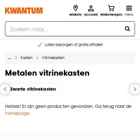
winkels
account
winkelwagen
menu
Laten bezorgen of gratis afhalen
Shop online of in onze 14 winkels
…
Kasten
Vitrinekasten
Gratis raam advies en opmeten aan huis
€ 5,- korting op je volgende bestelling
Metalen vitrinekasten
Zwarte vitrinekasten
Helaas! Er zijn geen producten gevonden. Ga terug naar de
homepage
.