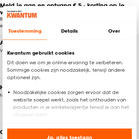
Meld je aan en ontvang € 5,- korting op je
volgende bestelling
Blijf per e-mail op de hoogte van leuke aanbiedingen, inspiratie
en meer!
Toestemming
Details
Over
Altijd een winkel in de buurt
Vind jouw Kwantum winkel
Kwantum gebruikt cookies
Dit doen we om je online ervaring te verbeteren.
Winkels en openingstijden
Sommige cookies zijn noodzakelijk, terwijl andere
optioneel zijn.
Heb je vragen?
Noodzakelijke cookies zorgen ervoor dat de
Neem contact op met onze klantenservice
website soepel werkt, zoals het onthouden van
producten in je winkelwagentje terwijl je aan het
Klantenservice
shoppen bent.
Analytische cookies (optioneel) helpen ons de
Op zoek naar inspiratie?
website te verbeteren voor jou en al onze andere
Ja, alles toestaan