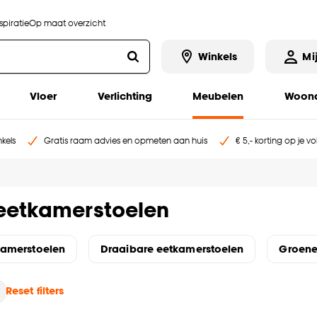
piratie
Op maat overzicht
Winkels
Mi
Vloer
Verlichting
Meubelen
Woona
kels
Gratis raam advies en opmeten aan huis
€ 5,- korting op je v
 eetkamerstoelen
kamerstoelen
Draaibare eetkamerstoelen
Groene
Reset filters