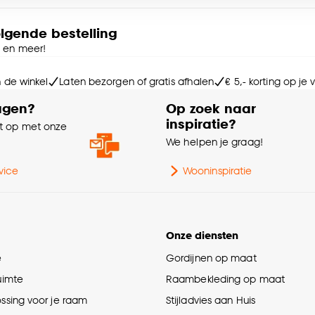
e deze keuze altijd nog kan aanpassen, bekijk hiervoor o
olgende bestelling
e en meer!
n de winkel
Laten bezorgen of gratis afhalen
€ 5,- korting op je
agen?
Op zoek naar
inspiratie?
 op met onze
e
We helpen je graag!
vice
Wooninspiratie
Onze diensten
e
Gordijnen op maat
ruimte
Raambekleding op maat
ossing voor je raam
Stijladvies aan Huis