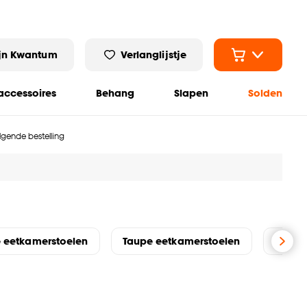
jn Kwantum
Verlanglijstje
ccessoires
Behang
Slapen
Solden
olgende bestelling
 eetkamerstoelen
Taupe eetkamerstoelen
Rotan