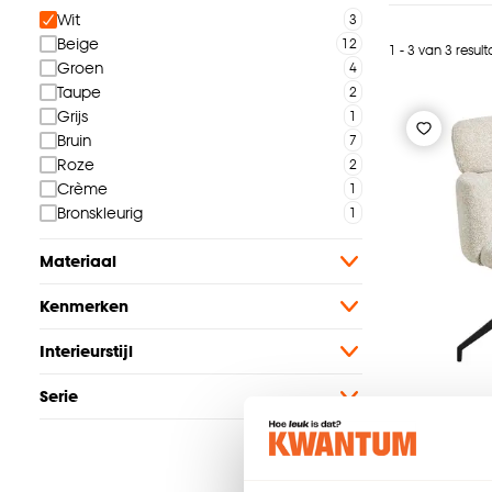
Wit
Beige
1 - 3 van 3 resul
Groen
Taupe
Grijs
Bruin
Roze
Crème
Bronskleurig
Materiaal
Kenmerken
Interieurstijl
Serie