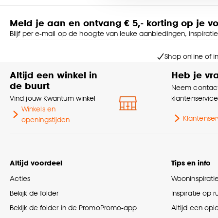
Goed om te weten is dat j
Meld je aan en ontvang € 5,- korting op je v
Blijf per e-mail op de hoogte van leuke aanbiedingen, inspirati
Shop online of i
Altijd een winkel in
Heb je vr
de buurt
Neem contact
Vind jouw Kwantum winkel
klantenservic
Winkels en
Klantenser
openingstijden
Altijd voordeel
Tips en info
Acties
Wooninspirati
Bekijk de folder
Inspiratie op 
Bekijk de folder in de PromoPromo-app
Altijd een opl