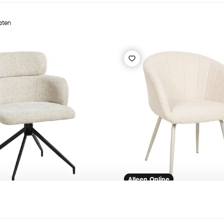
taten
Alleen Online