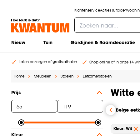
Klantenservice
Acties & folder
Woonins
Nieuw
Tuin
Gordijnen & Raamdecoratie
Laten bezorgen of gratis afhalen
Shop online of in onze 14 win
Home
Meubelen
Stoelen
Eetkamerstoelen
Witte
Prijs
Beige eet
Kleur: Wit
Kleur