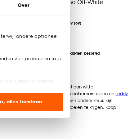
Stoel Bolzano Off-White
Over
Creme
4.9
(
69
)
-
65.
terwijl andere optioneel
Binnen 2-3 werkdagen bezorgd
ouden van producten in je
m
al onze andere klanten.
eeft hierom een groot assortiment aan witte
alen. Er zijn bijvoorbeeld metalen eetkamerstoelen en
teddy
ien op onze website, maar
neren met eetkamerstoelen van een andere kleur. Kijk
a, alles toestaan
oie combinatie aan eetkamerstoelen te krijgen. Koop
en’ om alleen de
s wel of niet te