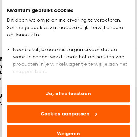
-
32.
40.
Kwantum gebruikt cookies
Dit doen we om je online ervaring te verbeteren.
Binnen 2-3 werkdagen bezorgd
Binnen 2-3 werkdagen bezorgd
Sommige cookies zijn noodzakelijk, terwijl andere
optioneel zijn.
Noodzakelijke cookies zorgen ervoor dat de
website soepel werkt, zoals het onthouden van
Meld je aan en ontvang € 5,- korting op je
producten in je winkelwagentje terwijl je aan het
volgende bestelling
shoppen bent.
Blijf per e-mail op de hoogte van leuke aanbiedingen, inspiratie
en meer!
Analytische cookies (optioneel) helpen ons de
website te verbeteren voor jou en al onze andere
Ja, alles toestaan
Altijd een winkel in de buurt
klanten.
Vind jouw Kwantum winkel
Cookies aanpassen
Marketing cookies (optioneel) laten jou
Winkels en openingstijden
relevante informatie en aanbiedingen zien op
onze website, maar ook buiten de website voor
Weigeren