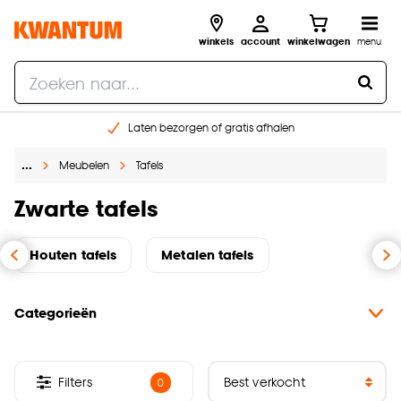
winkels
account
winkelwagen
menu
Laten bezorgen of gratis afhalen
Shop online of in onze 14 winkels
…
Meubelen
Tafels
Gratis raam advies en opmeten aan huis
€ 5,- korting op je volgende bestelling
Zwarte tafels
Houten tafels
Metalen tafels
Categorieën
Filters
0