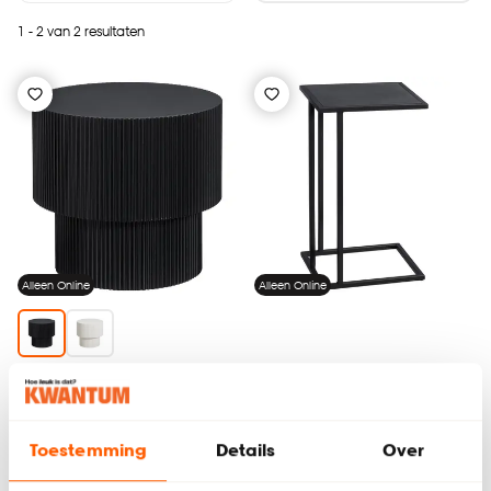
1 - 2 van 2 resultaten
Alleen Online
Alleen Online
Bijzettafel Rimini Zwart
Bijzettafel Celo Zwart
Toestemming
Details
Over
4.7
(
77
)
4.4
(
74
)
50