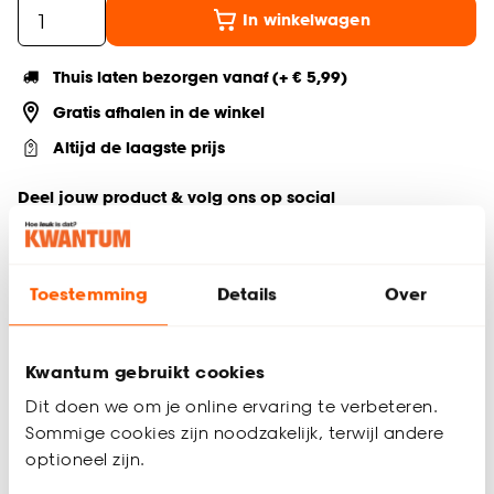
In winkelwagen
Thuis laten bezorgen vanaf (+ € 5,99)
Gratis afhalen in de winkel
Altijd de laagste prijs
Deel jouw product & volg ons op social
Toestemming
Details
Over
Productomschrijving
De Ava koffiemok in beige, met een inhoud van 200 ml, biedt
een sfeervolle en moderne manier om van je koffie te
Kwantum gebruikt cookies
genieten. Deze stijlvolle mok, voorzien van een comfortabel
Dit doen we om je online ervaring te verbeteren.
oor, is gemaakt van duurzaam aardewerk (stoneware) en
Sommige cookies zijn noodzakelijk, terwijl andere
afgewerkt met een elegante bruine rand. Het eigentijdse
optioneel zijn.
design maakt deze koffiemok met oor een perfecte
aanvulling op elk servies. Ideaal voor dagelijks gebruik en een