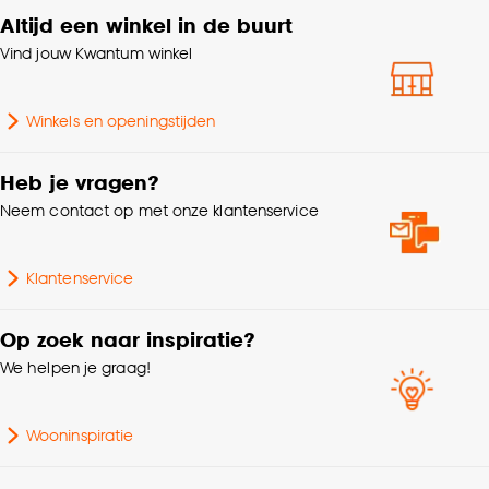
accepteren door op ‘Cookies aanpassen’ te
Altijd een winkel in de buurt
Hoogte
8.5 CM
klikken.
Vind jouw Kwantum winkel
Goed om te weten is dat je deze keuze altijd nog
Gewicht
0.23 Kg
kan aanpassen, bekijk hiervoor onze
Winkels en openingstijden
cookieverklaring
.
Aantal stuks
1 Stk
Heb je vragen?
Type mok
Koffie, Cappuccino
Neem contact op met onze klantenservice
Met oor
Ja
Klantenservice
Geschikt voor
Vaatwasser, Magnetron
Op zoek naar inspiratie?
We helpen je graag!
Doorsnede
8.5 CM
Wooninspiratie
Breedte
8.5 CM