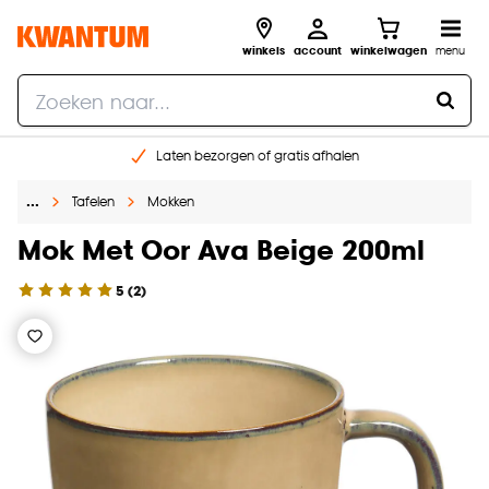
winkels
account
winkelwagen
menu
Laten bezorgen of gratis afhalen
Shop online of in onze 14 winkels
…
Tafelen
Mokken
Gratis raam advies en opmeten aan huis
€ 5,- korting op je volgende bestelling
Mok Met Oor Ava Beige 200ml
5
(
2
)