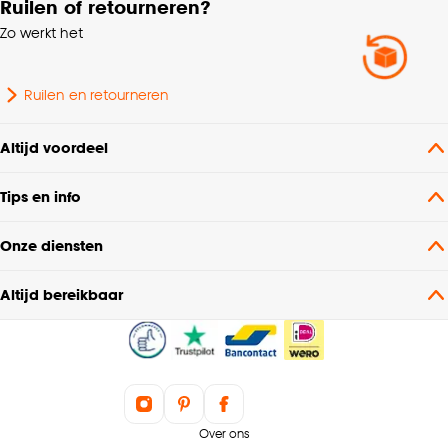
Ruilen of retourneren?
Inhoud in ml
200-299ml
Zo werkt het
Lengte
8.5 CM
Ruilen en retourneren
Garantietermijn
24 maanden
Altijd voordeel
Tips en info
Onze diensten
Altijd bereikbaar
Over ons