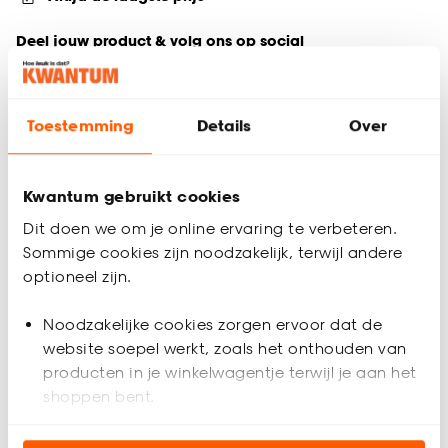
Deel jouw product & volg ons op social
Toestemming
Details
Over
Productomschrijving
Set voor het schilderen van de muur.
Kwantum gebruikt cookies
Productspecificaties
Dit doen we om je online ervaring te verbeteren.
Artikelnummer
0381087
Sommige cookies zijn noodzakelijk, terwijl andere
optioneel zijn.
EAN nummer
8710735793185
Noodzakelijke cookies zorgen ervoor dat de
website soepel werkt, zoals het onthouden van
Gewicht
0.275 Kg
producten in je winkelwagentje terwijl je aan het
shoppen bent.
Garantietermijn
24 maanden
Beoordelingen
(0)
Analytische cookies (optioneel) helpen ons de