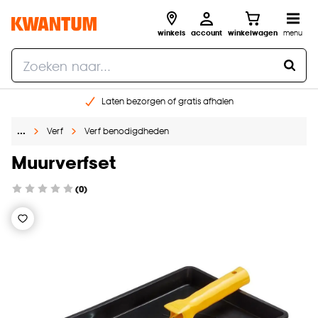
winkels
account
winkelwagen
menu
Laten bezorgen of gratis afhalen
Shop online of in onze 14 winkels
…
Verf
Verf benodigdheden
Gratis raam advies en opmeten aan huis
€ 5,- korting op je volgende bestelling
Muurverfset
(0)