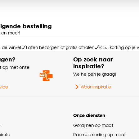
Ga
e deze keuze altijd nog kan aanpassen, bekijk hiervoor o
Kle
olgende bestelling
e en meer!
Le
n de winkel
Laten bezorgen of gratis afhalen
€ 5,- korting op je
Ho
agen?
Op zoek naar
inspiratie?
 op met onze
Ge
e
We helpen je graag!
Do
vice
Wooninspiratie
Aa
Onze diensten
Int
e
Gordijnen op maat
ruimte
Raambekleding op maat
Br