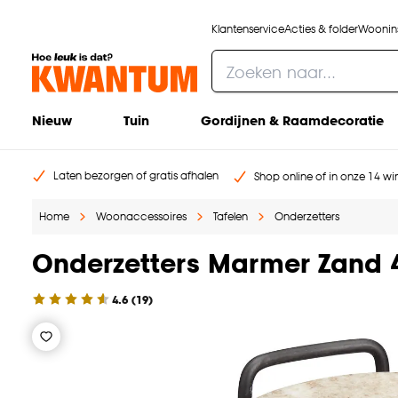
Klantenservice
Acties & folder
Woonins
Nieuw
Tuin
Gordijnen & Raamdecoratie
Laten bezorgen of gratis afhalen
Shop online of in onze 14 win
Home
Woonaccessoires
Tafelen
Onderzetters
Onderzetters Marmer Zand 4
4.6
(
19
)