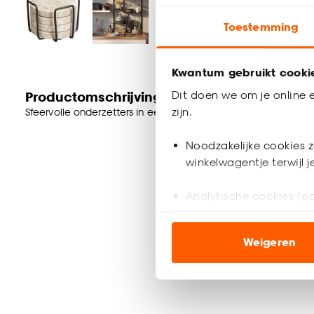
Toestemming
Kwantum gebruikt cooki
Dit doen we om je online e
Productomschrijving
zijn.
Sfeervolle onderzetters in een zand kleur. Gemaakt van marme
Noodzakelijke cookies z
winkelwagentje terwijl 
Analytische cookies (op
Marketing cookies (opt
Weigeren
ook buiten de website 
Klik op ‘Ja, alles toestaa
noodzakelijke cookies te 
accepteren door op ‘Cook