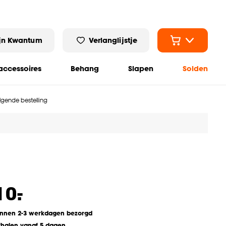
jn Kwantum
Verlanglijstje
ccessoires
Behang
Slapen
Solden
olgende bestelling
-
10.
innen 2-3 werkdagen bezorgd
fhalen vanaf 5 dagen