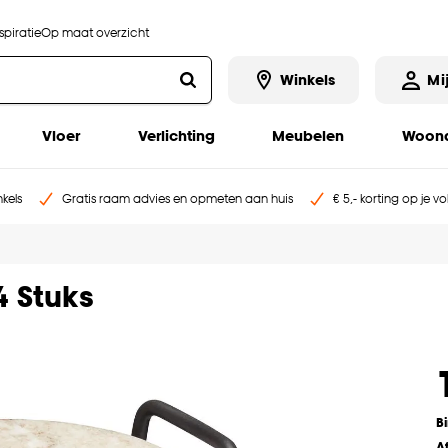
piratie
Op maat overzicht
Winkels
Mi
Vloer
Verlichting
Meubelen
Woona
kels
Gratis raam advies en opmeten aan huis
€ 5,- korting op je v
 Stuks
B
A