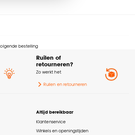
rantietermijn
24 maanden
nze
cookieverklaring
.
urtint
Zand
ngte
11 CM
 volgende bestelling
ogte
8 CM
Ruilen of
retourneren?
wicht
1.4 Kg
Zo werkt het
orsnede
11 CM
Ruilen en retourneren
ntal stuks
1 Stk
Altijd bereikbaar
erieurstijl
Japandi
Klantenservice
Winkels en openingstijden
eedte
11 CM