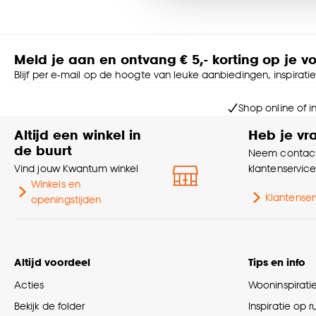
Goed om te weten is dat j
Meld je aan en ontvang € 5,- korting op je v
Blijf per e-mail op de hoogte van leuke aanbiedingen, inspirati
Shop online of i
Altijd een winkel in
Heb je vr
de buurt
Neem contact
Vind jouw Kwantum winkel
klantenservic
Winkels en
Klantenser
openingstijden
Altijd voordeel
Tips en info
Acties
Wooninspirati
Bekijk de folder
Inspiratie op 