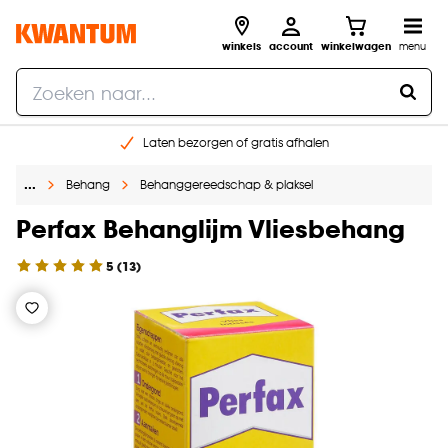
winkels
account
winkelwagen
menu
Laten bezorgen of gratis afhalen
Shop online of in onze 14 winkels
…
Behang
Behanggereedschap & plaksel
Gratis raam advies en opmeten aan huis
€ 5,- korting op je volgende bestelling
Perfax Behanglijm Vliesbehang
5
(
13
)