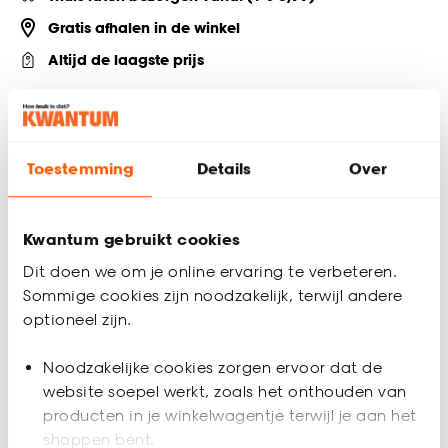
Gratis afhalen in de winkel
Altijd de laagste prijs
Deel jouw product & volg ons op social
Toestemming
Details
Over
Productomschrijving
Perfax behanglijm geschikt voor vliesbehang. 180 gram per
Kwantum gebruikt cookies
verpakking.
Dit doen we om je online ervaring te verbeteren.
Sommige cookies zijn noodzakelijk, terwijl andere
Productspecificaties
optioneel zijn.
Artikelnummer
4306821
Noodzakelijke cookies zorgen ervoor dat de
website soepel werkt, zoals het onthouden van
EAN nummer
5410091326722
producten in je winkelwagentje terwijl je aan het
shoppen bent.
Materiaal
Lijm