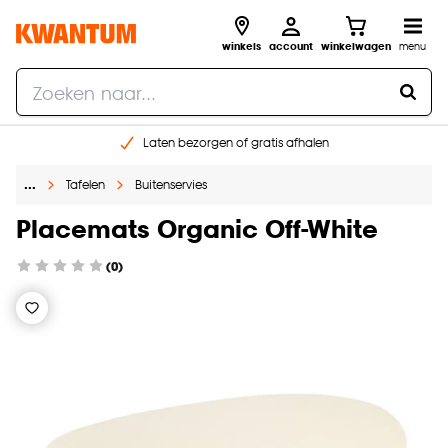
winkels
account
winkelwagen
menu
Laten bezorgen of gratis afhalen
Shop online of in onze 14 winkels
…
Tafelen
Buitenservies
Gratis raam advies en opmeten aan huis
€ 5,- korting op je volgende bestelling
Placemats Organic Off-White
(0)