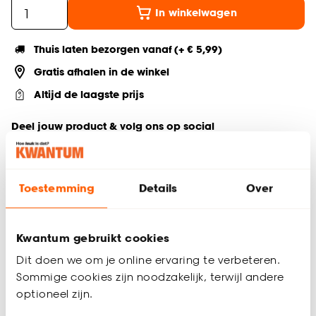
In winkelwagen
Thuis laten bezorgen vanaf (+ € 5,99)
Gratis afhalen in de winkel
Altijd de laagste prijs
Deel jouw product & volg ons op social
Toestemming
Details
Over
Productomschrijving
De Organic placemat in off-white voegt een sfeervolle en
moderne touch toe aan je tafelsetting. Gemaakt van
Kwantum gebruikt cookies
hoogwaardig PU-materiaal biedt deze placemat niet alleen
Dit doen we om je online ervaring te verbeteren.
stijl maar beschermt ook je tafel tegen krassen en morsen.
Sommige cookies zijn noodzakelijk, terwijl andere
Perfect voor zowel dagelijks gebruik als speciale
optioneel zijn.
gelegenheden de Organic placemat combineert
functionaliteit met een strak en elegant design voor een fijne