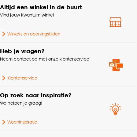
accepteren door op ‘Cookies aanpassen’ te
Altijd een winkel in de buurt
Gewicht
0.11 Kg
klikken.
Vind jouw Kwantum winkel
Goed om te weten is dat je deze keuze altijd nog
Aantal stuks
1 Stk
kan aanpassen, bekijk hiervoor onze
Winkels en openingstijden
cookieverklaring
.
Garantietermijn
24 maanden
Heb je vragen?
Hoogte
0.1 CM
Neem contact op met onze klantenservice
Serie
Organic
Klantenservice
Interieurstijl
Landelijk
Op zoek naar inspiratie?
We helpen je graag!
Lengte
43.5 CM
Wooninspiratie