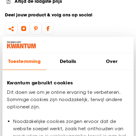
Altijd de laagste prijs
Deel jouw product & volg ons op social
Productomschrijving
Zwarte plafondlamp
Toestemming
Details
Over
E27 fitting
Exclusief lichtbron
30 cm doorsnede
Kwantum gebruikt cookies
Plafondlamp Dian is een bolvormige lamp en verspreidt het
Dit doen we om je online ervaring te verbeteren.
licht speels in de ruimte. De lamp heeft een E27 fitting en
Sommige cookies zijn noodzakelijk, terwijl andere
wordt geleverd exclusief lichtbron. Zo heb je zelf de vrijheid
om een lichtbron toe te voegen passend bij jouw
optioneel zijn.
Productspecificaties
woonwensen. Kies bijvoorbeeld uit
led lamp 80 mm goud
.
Noodzakelijke cookies zorgen ervoor dat de
Artikelnummer
4306750
website soepel werkt, zoals het onthouden van
producten in je winkelwagentje terwijl je aan het