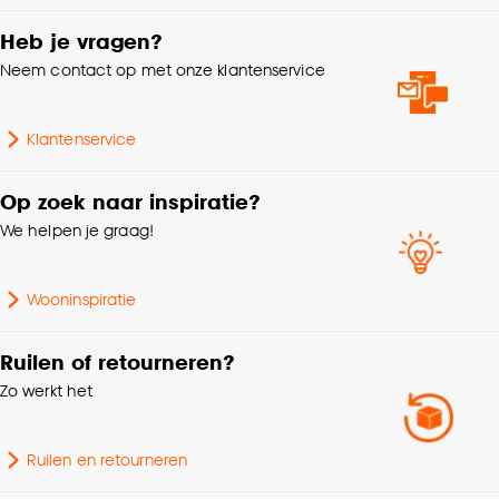
Goed om te weten is dat je deze keuze altijd nog
kan aanpassen, bekijk hiervoor onze
Heb je vragen?
Aantal lichtbronnen
1 Stk
cookieverklaring
.
Neem contact op met onze klantenservice
Breedte
30 CM
Klantenservice
Geschikt voor ruimte
Hal, Toilet, Studeerkamer
Op zoek naar inspiratie?
We helpen je graag!
Interieurstijl
Modern, Industrieel
Wooninspiratie
Gewicht
0.628 Kg
Ruilen of retourneren?
Wattage
40 Wt
Zo werkt het
Kleurtint
Goud
Ruilen en retourneren
Hoogte
22 CM