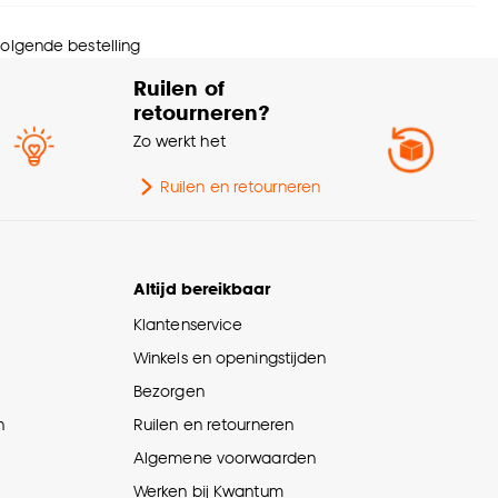
ngte
10 CM
 volgende bestelling
orsnede
11 CM
Ruilen of
retourneren?
Zo werkt het
Ruilen en retourneren
Altijd bereikbaar
Klantenservice
Winkels en openingstijden
Bezorgen
n
Ruilen en retourneren
Algemene voorwaarden
Werken bij Kwantum