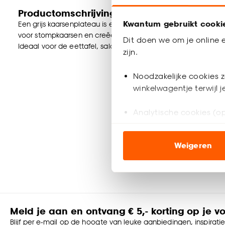
Productomschrijving
Kwantum gebruikt cooki
Een grijs kaarsenplateau is een stijlvolle toevoeging aan je in
voor stompkaarsen en creëert een sfeervol effect in elke ru
Dit doen we om je online e
Ideaal voor de eettafel, salontafel of vensterbank!
zijn.
Noodzakelijke cookies z
winkelwagentje terwijl 
Analytische cookies (op
Marketing cookies (opt
Weigeren
ook buiten de website 
Klik op ‘Ja, alles toestaa
noodzakelijke cookies te 
accepteren door op ‘Cook
Meld je aan en ontvang € 5,- korting op je v
Goed om te weten is dat j
Blijf per e-mail op de hoogte van leuke aanbiedingen, inspirati