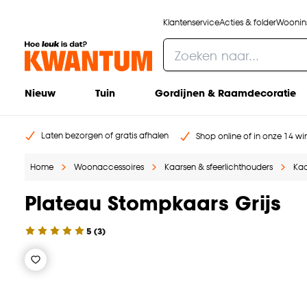
Klantenservice
Acties & folder
Woonins
Nieuw
Tuin
Gordijnen & Raamdecoratie
Laten bezorgen of gratis afhalen
Shop online of in onze 14 win
Home
Woonaccessoires
Kaarsen & sfeerlichthouders
Kaa
Plateau Stompkaars Grijs
5
(
3
)