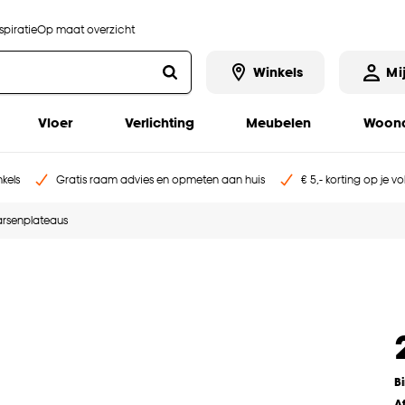
piratie
Op maat overzicht
Winkels
Mi
Vloer
Verlichting
Meubelen
Woona
kels
Gratis raam advies en opmeten aan huis
€ 5,- korting op je v
rsenplateaus
B
A