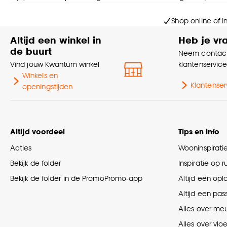
Shop online of i
Altijd een winkel in
Heb je vr
de buurt
Neem contact
Vind jouw Kwantum winkel
klantenservic
Winkels en
Klantenser
openingstijden
Altijd voordeel
Tips en info
Acties
Wooninspirati
Bekijk de folder
Inspiratie op 
Bekijk de folder in de PromoPromo-app
Altijd een opl
Altijd een pas
Alles over me
Alles over vlo