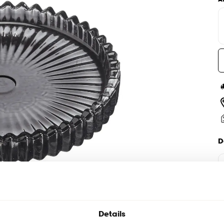
D
Details