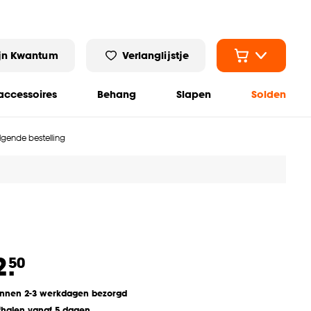
jn Kwantum
Verlanglijstje
ccessoires
Behang
Slapen
Solden
olgende bestelling
2.
50
innen 2-3 werkdagen bezorgd
fhalen vanaf 5 dagen