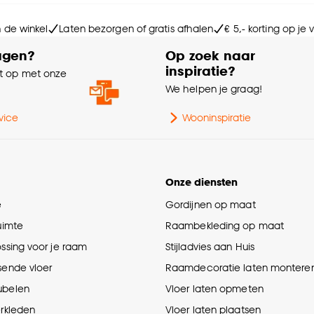
Le
n de winkel
Laten bezorgen of gratis afhalen
€ 5,- korting op je
Do
agen?
Op zoek naar
inspiratie?
 op met onze
e
We helpen je graag!
vice
Wooninspiratie
Onze diensten
e
Gordijnen op maat
ruimte
Raambekleding op maat
ossing voor je raam
Stijladvies aan Huis
sende vloer
Raamdecoratie laten montere
ubelen
Vloer laten opmeten
erkleden
Vloer laten plaatsen