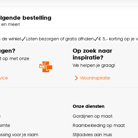
Ga
e deze keuze altijd nog kan aanpassen, bekijk hiervoor o
olgende bestelling
e en meer!
Br
n de winkel
Laten bezorgen of gratis afhalen
€ 5,- korting op je
Le
agen?
Op zoek naar
inspiratie?
 op met onze
Di
e
We helpen je graag!
Ge
vice
Wooninspiratie
Sa
Onze diensten
Kle
e
Gordijnen op maat
ruimte
Raambekleding op maat
Mi
ossing voor je raam
Stijladvies aan Huis