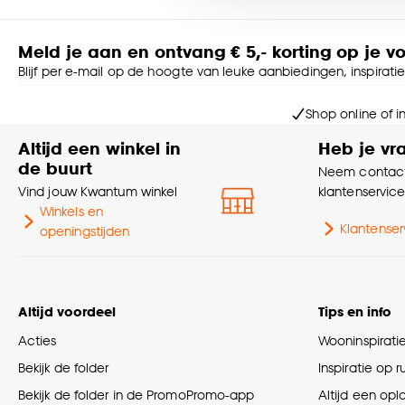
Goed om te weten is dat j
Meld je aan en ontvang € 5,- korting op je v
Blijf per e-mail op de hoogte van leuke aanbiedingen, inspirati
Shop online of i
Altijd een winkel in
Heb je vr
de buurt
Neem contact
Vind jouw Kwantum winkel
klantenservic
Winkels en
Klantenser
openingstijden
Altijd voordeel
Tips en info
Acties
Wooninspirati
Bekijk de folder
Inspiratie op 
Bekijk de folder in de PromoPromo-app
Altijd een opl