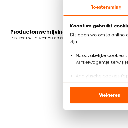
Toestemming
Kwantum gebruikt cooki
Productomschrijving
Dit doen we om je online e
Plint met wit eikenhouten dessin van milieubewust PEFC gece
zijn.
Noodzakelijke cookies z
winkelwagentje terwijl 
Analytische cookies (op
Marketing cookies (opt
Weigeren
ook buiten de website 
Klik op ‘Ja, alles toestaa
noodzakelijke cookies te 
accepteren door op ‘Cook