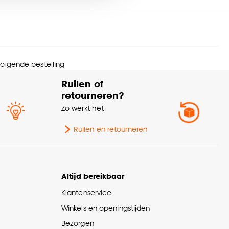
rantietermijn
24 maanden
nze
cookieverklaring
.
eedte
6 CM
 volgende bestelling
ngte
240 CM
Ruilen of
retourneren?
kte
1.3 CM
Zo werkt het
wicht
0.915 Kg
Ruilen en retourneren
menstelling
100% MDF
Altijd bereikbaar
urtint
Wit eiken
Klantenservice
Winkels en openingstijden
lieu kenmerken
PEFC (Duurzaam hout)
Bezorgen