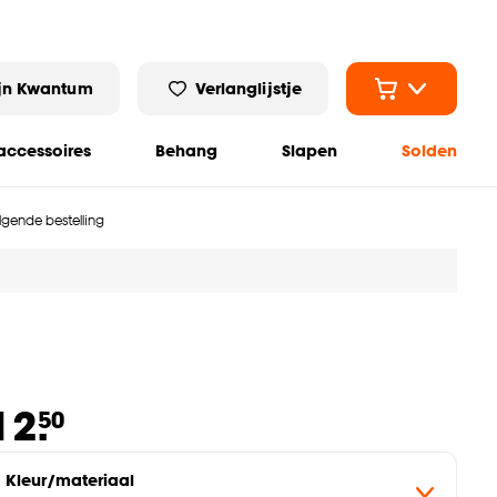
jn Kwantum
Verlanglijstje
ccessoires
Behang
Slapen
Solden
olgende bestelling
12.
50
Kleur/materiaal