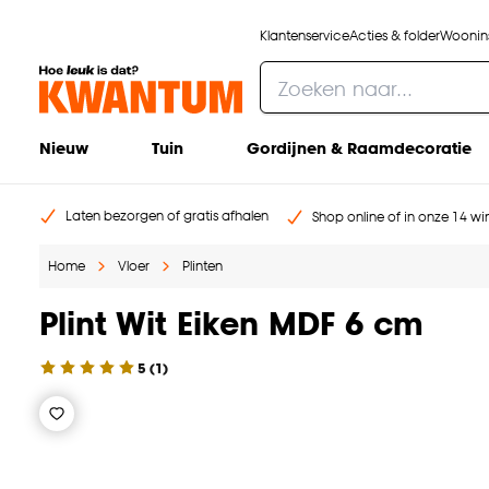
Klantenservice
Acties & folder
Woonins
Nieuw
Tuin
Gordijnen & Raamdecoratie
Laten bezorgen of gratis afhalen
Shop online of in onze 14 win
Home
Vloer
Plinten
Plint Wit Eiken MDF 6 cm
5
(
1
)