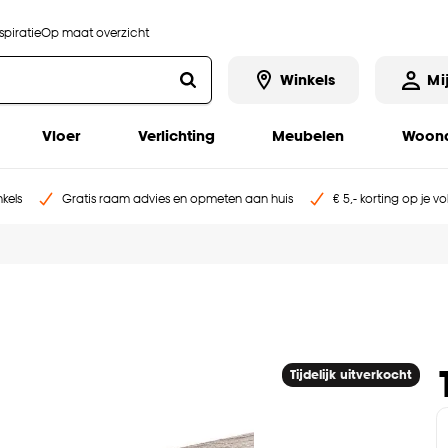
piratie
Op maat overzicht
Winkels
Mi
Vloer
Verlichting
Meubelen
Woona
kels
Gratis raam advies en opmeten aan huis
€ 5,- korting op je v
Tijdelijk uitverkocht