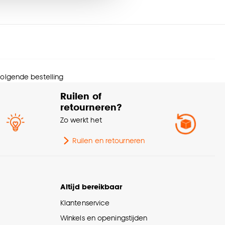
urtint
Beige, Groen
nze
cookieverklaring
.
eedte
40 CM
wicht
3 Kg
 volgende bestelling
chikt voor ruimte
Woonkamer, Slaapkamer
Ruilen of
retourneren?
ie
Lungro
Zo werkt het
erieurstijl
Retro, Bohemian
Ruilen en retourneren
MDF frame, foam en
menstelling
polyester bekleding
Altijd bereikbaar
Klantenservice
ngte
40 CM
Winkels en openingstijden