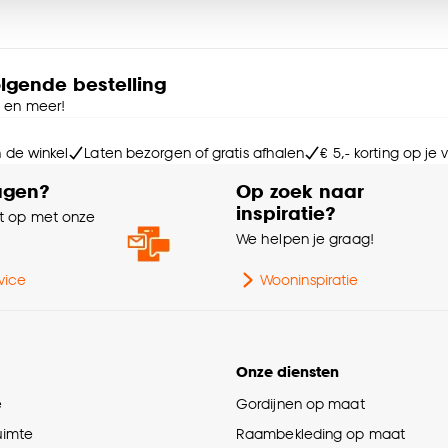
Kle
e deze keuze altijd nog kan aanpassen, bekijk hiervoor o
Br
olgende bestelling
e en meer!
Ge
n de winkel
Laten bezorgen of gratis afhalen
€ 5,- korting op je
Ges
agen?
Op zoek naar
inspiratie?
 op met onze
Ser
e
We helpen je graag!
Int
vice
Wooninspiratie
Sa
Onze diensten
e
Gordijnen op maat
Le
ruimte
Raambekleding op maat