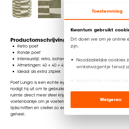
Toestemming
Kwantum gebruikt cooki
Dit doen we om je online e
Productomschrijving
zijn.
Retro poef
Ronde poef
Interieurstijl: retro, bohemian
Noodzakelijke cookies z
Afmetingen: 40 × 40 × 42 cm (l × b × h)
winkelwagentje terwijl 
Ideaal als extra zitplek
Analytische cookies (op
Poef Lungro is een echte eyecatcher in je interieur. Dankzij 
nodigt hij uit om te gebruiken. Het groenkleurige patroon g
Marketing cookies (opt
ruimte direct meer sfeer krijgt. Deze poef is veelzijdig in gebr
Weigeren
ook buiten de website 
voetenbankje om je voeten op te laten rusten. Stijl hem af
tijdschriften en creëer zo een gezellige uitstraling. Combine
geheel.
Klik op ‘Ja, alles toestaa
noodzakelijke cookies te 
accepteren door op ‘Cook