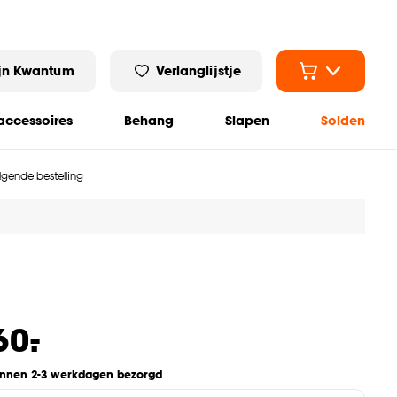
jn Kwantum
Verlanglijstje
ccessoires
Behang
Slapen
Solden
olgende bestelling
-
60.
innen 2-3 werkdagen bezorgd