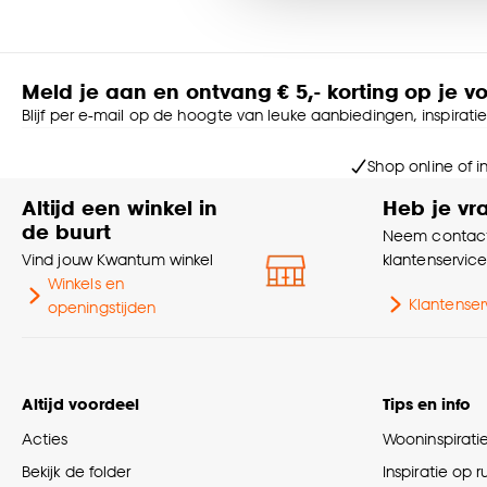
Goed om te weten is dat j
Meld je aan en ontvang € 5,- korting op je v
Blijf per e-mail op de hoogte van leuke aanbiedingen, inspirati
Shop online of i
Altijd een winkel in
Heb je vr
de buurt
Neem contact
Vind jouw Kwantum winkel
klantenservic
Winkels en
Klantenser
openingstijden
Altijd voordeel
Tips en info
Acties
Wooninspirati
Bekijk de folder
Inspiratie op 