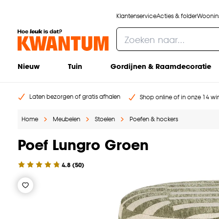
Klantenservice
Acties & folder
Woonins
Nieuw
Tuin
Gordijnen & Raamdecoratie
Laten bezorgen of gratis afhalen
Shop online of in onze 14 win
Home
Meubelen
Stoelen
Poefen & hockers
Poef Lungro Groen
4.8
(
50
)