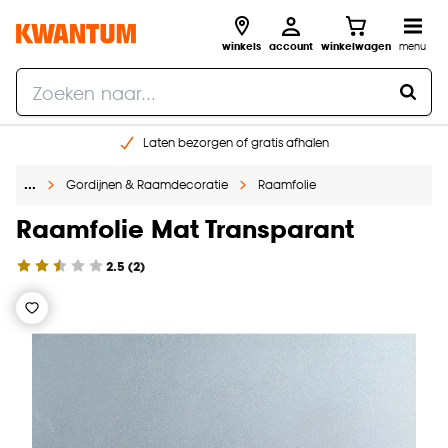
winkels
account
winkelwagen
menu
Laten bezorgen of gratis afhalen
Shop online of in onze 14 winkels
…
Gordijnen & Raamdecoratie
Raamfolie
Gratis raam advies en opmeten aan huis
€ 5,- korting op je volgende bestelling
Raamfolie Mat Transparant
2.5
(
2
)