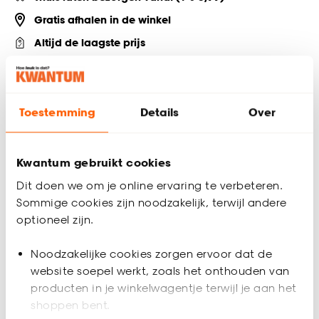
Gratis afhalen in de winkel
Altijd de laagste prijs
Deel jouw product & volg ons op social
Toestemming
Details
Over
Productomschrijving
Kwantum gebruikt cookies
Transparante effen zelfklevende raamfolie. Kleur: mat.
Dit doen we om je online ervaring te verbeteren.
Productspecificaties
Sommige cookies zijn noodzakelijk, terwijl andere
optioneel zijn.
Artikelnummer
1140300
Noodzakelijke cookies zorgen ervoor dat de
EAN nummer
8712187003119
website soepel werkt, zoals het onthouden van
producten in je winkelwagentje terwijl je aan het
Kleur
Transparant
shoppen bent.