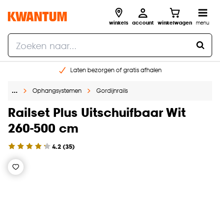
winkels
account
winkelwagen
menu
Laten bezorgen of gratis afhalen
Shop online of in onze 14 winkels
…
Ophangsystemen
Gordijnrails
Gratis raam advies en opmeten aan huis
€ 5,- korting op je volgende bestelling
Railset Plus Uitschuifbaar Wit
260-500 cm
4.2
(
35
)