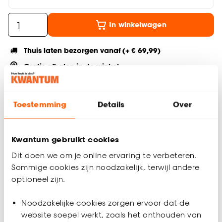
In winkelwagen
Thuis laten bezorgen vanaf (+ € 69,99)
Gratis afhalen in de winkel
Altijd de laagste prijs
Toestemming
Details
Over
Deel jouw product & volg ons op social
Kwantum gebruikt cookies
Dit doen we om je online ervaring te verbeteren.
Productomschrijving
Sommige cookies zijn noodzakelijk, terwijl andere
Complete railset van staal. Uitschuifbaar van 260-500 cm.
optioneel zijn.
Productspecificaties
Noodzakelijke cookies zorgen ervoor dat de
Artikelnummer
0481365
website soepel werkt, zoals het onthouden van