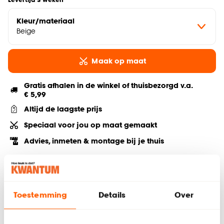
Kleur/materiaal
Beige
Maak op maat
Gratis afhalen in de winkel of thuisbezorgd v.a.
€ 5,99
Altijd de laagste prijs
Speciaal voor jou op maat gemaakt
Advies, inmeten & montage bij je thuis
Deel jouw product & volg ons op social
Toestemming
Details
Over
Hulp nodig? Wij regelen het voor je!