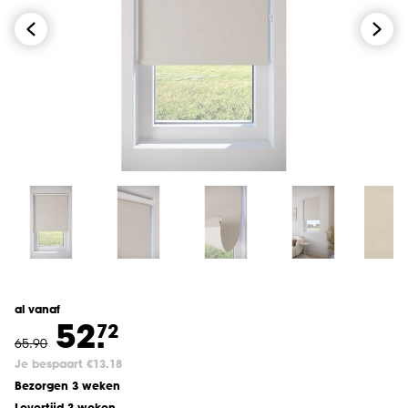
al vanaf
52.
72
65
.
90
Je bespaart €13.18
Bezorgen 3 weken
Levertijd 3 weken