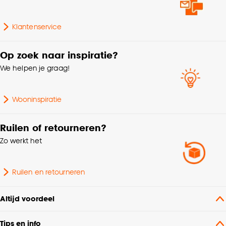
Gewicht gram per m2
450 G/m2
Klantenservice
Mate verduisterend
100% Verduisterend
Op zoek naar inspiratie?
We helpen je graag!
Collectie
FENSTR
Gerecyclede materialen,
Wooninspiratie
Kenmerken
Afwijkende kleur
Raamdecoratie
achterzijde
Ruilen of retourneren?
Zo werkt het
Interieurstijl
Landelijk
Ruilen en retourneren
Afnemen met vochtige
Wasvoorschriften
doek
Altijd voordeel
Garantietermijn
24 maanden
Tips en info