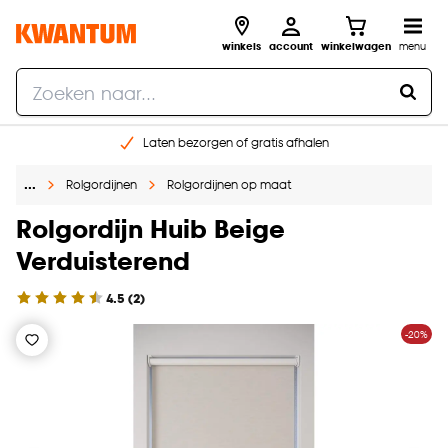
winkels
account
winkelwagen
menu
Laten bezorgen of gratis afhalen
Shop online of in onze 14 winkels
…
Rolgordijnen
Rolgordijnen op maat
Gratis raam advies en opmeten aan huis
€ 5,- korting op je volgende bestelling
Rolgordijn Huib Beige
Verduisterend
4.5
(
2
)
-20%