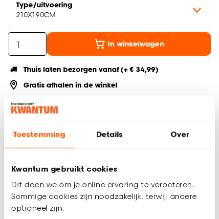
Type/uitvoering
210X190CM
In winkelwagen
Thuis laten bezorgen vanaf (+ € 34,99)
Gratis afhalen in de winkel
Altijd de laagste prijs
Deel jouw product & volg ons op social
Toestemming
Details
Over
Kwantum gebruikt cookies
Productomschrijving
Dit doen we om je online ervaring te verbeteren.
Verduisterend rolgordijn met meekleurende achterzijde.
Sommige cookies zijn noodzakelijk, terwijl andere
Ideaal voor slaapkamers. Eenvoudig zelf te monteren en in te
optioneel zijn.
korten. Eenvoudig met een vochtige doek te reinigen. Incl.