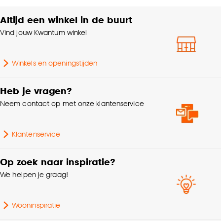
accepteren door op ‘Cookies aanpassen’ te
klikken.
Altijd een winkel in de buurt
Samenstelling
Polyester 100%
Vind jouw Kwantum winkel
Goed om te weten is dat je deze keuze altijd nog
Breedte
210 CM
kan aanpassen, bekijk hiervoor onze
Winkels en openingstijden
cookieverklaring
.
Mate verduisterend
Deels verduisterend
Heb je vragen?
Afnemen met vochtige
Neem contact op met onze klantenservice
Wasvoorschriften
doek
Klantenservice
Kenmerken
Zelfde kleur achterzijde
Raamdecoratie
Op zoek naar inspiratie?
We helpen je graag!
Gewicht gram per m2
200 G/m2
Kleurtint
Zwart
Wooninspiratie