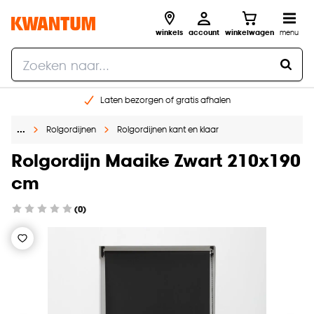
winkels
account
winkelwagen
menu
Laten bezorgen of gratis afhalen
Shop online of in onze 14 winkels
…
Rolgordijnen
Rolgordijnen kant en klaar
Gratis raam advies en opmeten aan huis
€ 5,- korting op je volgende bestelling
Rolgordijn Maaike Zwart 210x190
cm
(0)