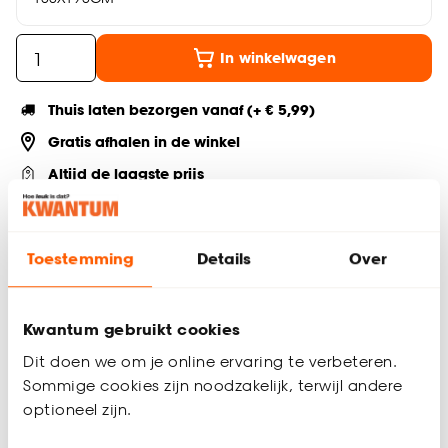
In winkelwagen
Thuis laten bezorgen vanaf (+ € 5,99)
Gratis afhalen in de winkel
Altijd de laagste prijs
Deel jouw product & volg ons op social
Toestemming
Details
Over
Productomschrijving
Kwantum gebruikt cookies
Transparant rolgordijn met fijne weefstructuur en gefilterde
Dit doen we om je online ervaring te verbeteren.
lichtinval. Eenvoudig zelf te monteren en in te korten. Met
Sommige cookies zijn noodzakelijk, terwijl andere
vochtige doek reinigen. Bediening aan rechterzijde. Inhoud
optioneel zijn.
verpakking: schroeven, pluggen, montagesteunen,
kindveiligheidsclip, montagehandleiding, inkortinstructie.