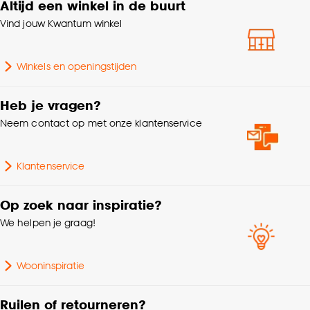
Altijd een winkel in de buurt
Niet Strijken, Niet in de
klikken.
Wasvoorschriften
droogtrommel, Niet
Vind jouw Kwantum winkel
wassen
Goed om te weten is dat je deze keuze altijd nog
kan aanpassen, bekijk hiervoor onze
Winkels en openingstijden
Gewicht gram per m2
140 G/m2
cookieverklaring
.
Heb je vragen?
Mate verduisterend
Lichtdoorlatend
Neem contact op met onze klantenservice
Scandinavisch, Modern,
Interieurstijl
Japandi, Landelijk
Klantenservice
Garantietermijn
24 maanden
Op zoek naar inspiratie?
We helpen je graag!
Bediening
Handmatig
Wooninspiratie
Kleurtint
Wit
Ruilen of retourneren?