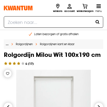
winkels
account
winkelwagen
menu
Laten bezorgen of gratis afhalen
Shop online of in onze 14 winkels
…
Rolgordijnen
Rolgordijnen kant en klaar
Gratis raam advies en opmeten aan huis
€ 5,- korting op je volgende bestelling
Rolgordijn Milou Wit 100x190 cm
4
(
17
)