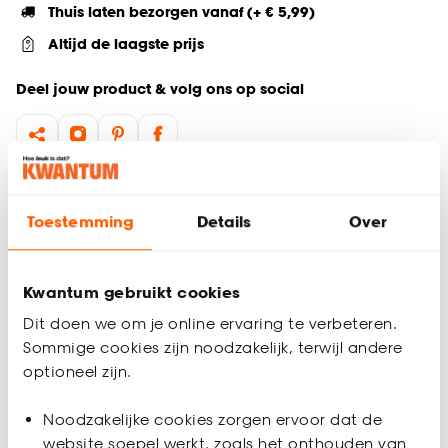
Thuis laten bezorgen vanaf (+ € 5,99)
Altijd de laagste prijs
Deel jouw product & volg ons op social
Productomschrijving
Toestemming
Details
Over
Glazen blad
80 (L) × 58 (B) × 40 (H) cm
Driehoekige vorm
Houten poten
Kwantum gebruikt cookies
Één geheel
Dit doen we om je online ervaring te verbeteren.
Japandi design
Sommige cookies zijn noodzakelijk, terwijl andere
Bijzettafel Breno heeft een mooi glazen blad met strakke
optioneel zijn.
houten poten en is hierdoor een echte eyecatcher! Met zijn
Productspecificaties
Japandi design en minimalistische look past hij in bijna ieder
Noodzakelijke cookies zorgen ervoor dat de
interieur. Zet hem bij je bank voor je drankjes en hapjes. Mix
Artikelnummer
4310212
website soepel werkt, zoals het onthouden van