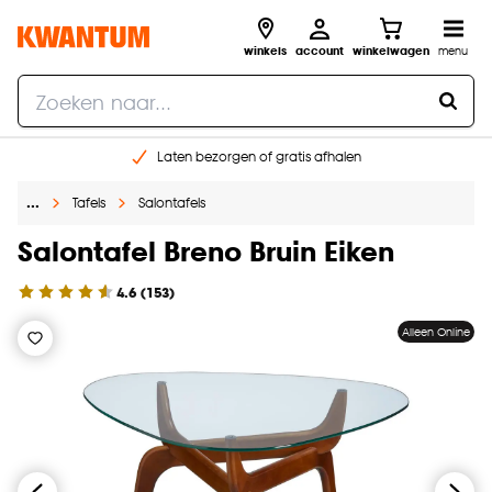
winkels
account
winkelwagen
menu
Laten bezorgen of gratis afhalen
Shop online of in onze 14 winkels
…
Tafels
Salontafels
Gratis raam advies en opmeten aan huis
€ 5,- korting op je volgende bestelling
Salontafel Breno Bruin Eiken
4.6
(
153
)
Alleen Online