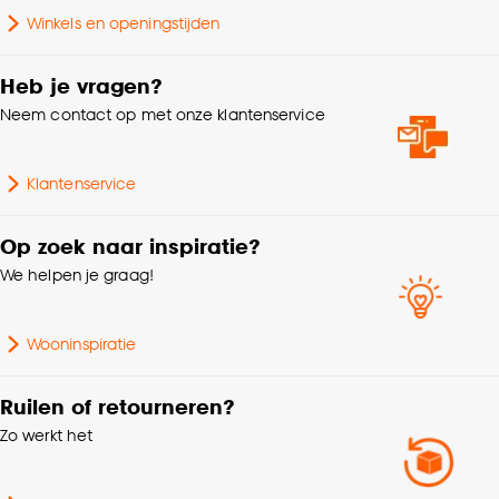
Winkels en openingstijden
Goed om te weten is dat je deze keuze altijd nog
Gebruiksklasse
Normaal woongebruik
kan aanpassen, bekijk hiervoor onze
Heb je vragen?
cookieverklaring
.
Woonkamer, Slaapkamer,
Neem contact op met onze klantenservice
Geschikt voor ruimte
Hal, Zithoek,
Studeerkamer
Klantenservice
Serie
Breno
Op zoek naar inspiratie?
We helpen je graag!
Japandi, Bohemian,
Interieurstijl
Hotel chique, Klassiek
Wooninspiratie
FSC houten frame, met
Samenstelling
glazen blad
Ruilen of retourneren?
Zo werkt het
Lengte
80 CM