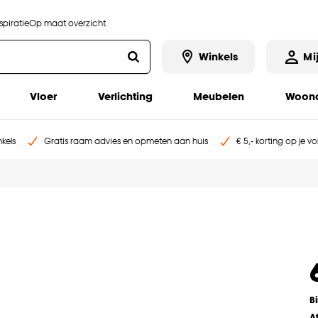
piratie
Op maat overzicht
Winkels
Mi
Vloer
Verlichting
Meubelen
Woona
kels
Gratis raam advies en opmeten aan huis
€ 5,- korting op je v
B
A