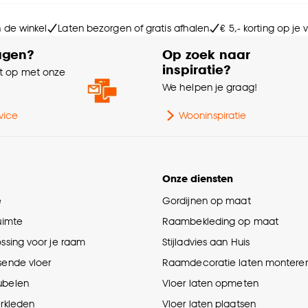
Le
n de winkel
Laten bezorgen of gratis afhalen
€ 5,- korting op je
Ho
agen?
Op zoek naar
inspiratie?
 op met onze
Do
e
We helpen je graag!
Ty
vice
Wooninspiratie
Dia
Onze diensten
Ser
e
Gordijnen op maat
ruimte
Raambekleding op maat
Aa
ossing voor je raam
Stijladvies aan Huis
sende vloer
Raamdecoratie laten montere
Ge
ubelen
Vloer laten opmeten
Kle
erkleden
Vloer laten plaatsen