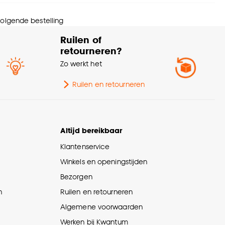
ngte
14 CM
 volgende bestelling
ogte
6 CM
Ruilen of
retourneren?
orsnede
14 CM
Zo werkt het
pe schaal
Serveerschalen
Ruilen en retourneren
meter (filter)
10-14cm
Altijd bereikbaar
ie
Ava
Klantenservice
Winkels en openingstijden
ntal stuks
1 Stk
Bezorgen
n
Ruilen en retourneren
schikt voor
Vaatwasser, Magnetron
Algemene voorwaarden
urtint
Beige
Werken bij Kwantum