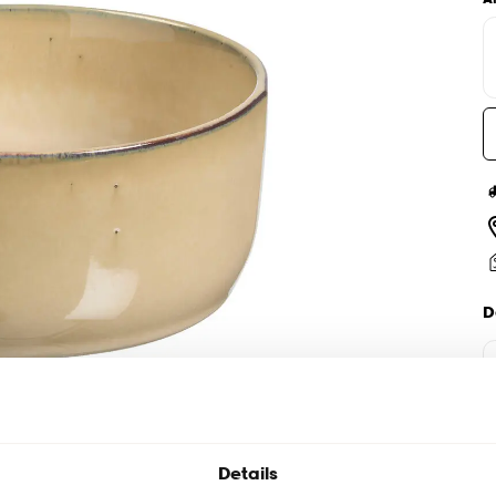
D
Details