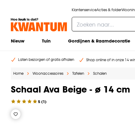
Klantenservice
Acties & folder
Woonins
Nieuw
Tuin
Gordijnen & Raamdecoratie
Laten bezorgen of gratis afhalen
Shop online of in onze 14 win
Home
Woonaccessoires
Tafelen
Schalen
Schaal Ava Beige - ø 14 cm
5
(
1
)