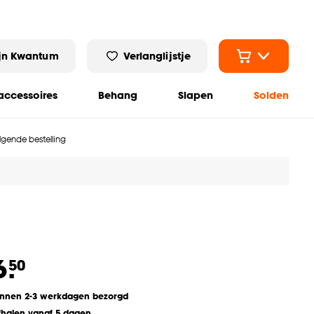
jn Kwantum
Verlanglijstje
ccessoires
Behang
Slapen
Solden
olgende bestelling
6.
50
innen 2-3 werkdagen bezorgd
fhalen vanaf 5 dagen