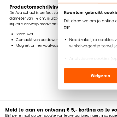
Productomschrijving
Kwantum gebruikt cooki
De Ava schaal is perfect voor soepen, salades en kleine ge
diameter van 14 cm, is uitgevoerd in beige aardewerk (stone
Dit doen we om je online e
stijlvolle ontwerp maakt dit schaaltje een ideale toevoeging 
zijn.
Serie: Ava
Noodzakelijke cookies z
Gemaakt van aardewerk (stoneware)
Magnetron- en vaatwasserbestendig
winkelwagentje terwijl 
Analytische cookies (op
Marketing cookies (opt
Weigeren
ook buiten de website 
Klik op ‘Ja, alles toestaa
noodzakelijke cookies te 
accepteren door op ‘Cook
Meld je aan en ontvang € 5,- korting op je v
Goed om te weten is dat j
Blijf per e-mail op de hoogte van leuke aanbiedingen, inspirati