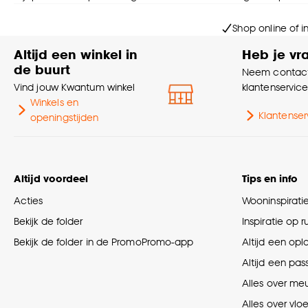
Shop online of i
Altijd een winkel in
Heb je vr
de buurt
Neem contact
Vind jouw Kwantum winkel
klantenservic
Winkels en
Klantenser
openingstijden
Altijd voordeel
Tips en info
Acties
Wooninspirati
Bekijk de folder
Inspiratie op 
Bekijk de folder in de PromoPromo-app
Altijd een opl
Altijd een pas
Alles over me
Alles over vlo