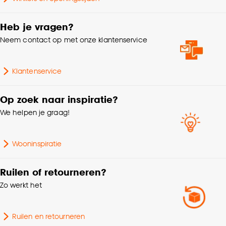
Goed om te weten is dat je deze keuze altijd nog
Garantietermijn
24 maanden
kan aanpassen, bekijk hiervoor onze
Heb je vragen?
cookieverklaring
.
Geschikt voor
Magnetron, Vaatwasser
Neem contact op met onze klantenservice
Hoogte
3 CM
Klantenservice
Aantal stuks
1 Stk
Op zoek naar inspiratie?
We helpen je graag!
Breedte
9.5 CM
Wooninspiratie
Ruilen of retourneren?
Zo werkt het
Ruilen en retourneren