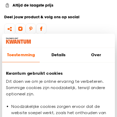
Altijd de laagste prijs
Deel jouw product & volg ons op social
Productomschrijving
De Ivo schaal is perfect voor soepen, salades en kleine
Toestemming
Details
Over
gerechten. Deze sfeervolle en moderne schaal, met een
diameter van 9,5 cm, is uitgevoerd in cognac aardewerk
(stoneware) met een subtiele overgang naar een crème
Kwantum gebruikt cookies
kleur. Het stijlvolle ontwerp maakt dit schaaltje een ideale
toevoeging aan elke tafelsetting.
Dit doen we om je online ervaring te verbeteren.
Sommige cookies zijn noodzakelijk, terwijl andere
Serie: Ivo
optioneel zijn.
Gemaakt van aardewerk (stoneware)
Productspecificaties
Magnetron- en vaatwasserbestendig
Noodzakelijke cookies zorgen ervoor dat de
Artikelnummer
4317197
website soepel werkt, zoals het onthouden van