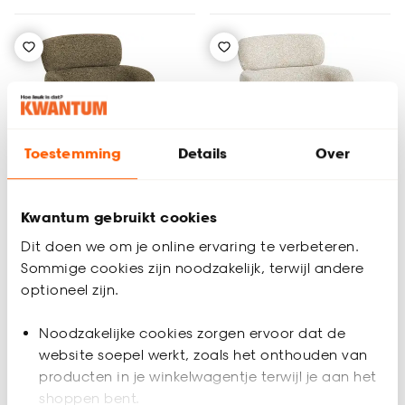
Toestemming
Details
Over
Alleen Online
Kwantum gebruikt cookies
+
2
+
2
Dit doen we om je online ervaring te verbeteren.
Sommige cookies zijn noodzakelijk, terwijl andere
Stoel Capri Groen
Stoel Capri Off-White
optioneel zijn.
Noodzakelijke cookies zorgen ervoor dat de
4.7
(
53
)
4.7
(
53
)
website soepel werkt, zoals het onthouden van
-
-
115.
115.
producten in je winkelwagentje terwijl je aan het
shoppen bent.