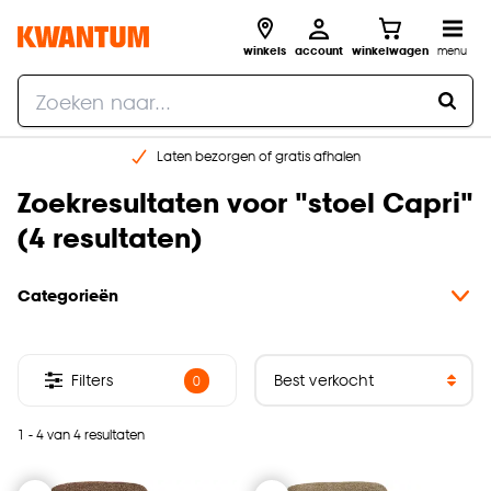
winkels
account
winkelwagen
menu
Laten bezorgen of gratis afhalen
Shop online of in onze 14 winkels
Zoekresultaten voor
"
stoel Capri
"
Gratis raam advies en opmeten aan huis
(
4 resultaten
)
€ 5,- korting op je volgende bestelling
Categorieën
Filters
0
1 - 4 van 4 resultaten