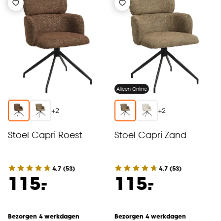
Alleen Online
+
2
+
2
Stoel Capri Roest
Stoel Capri Zand
4.7
(
53
)
4.7
(
53
)
-
-
115.
115.
Bezorgen 4 werkdagen
Bezorgen 4 werkdagen