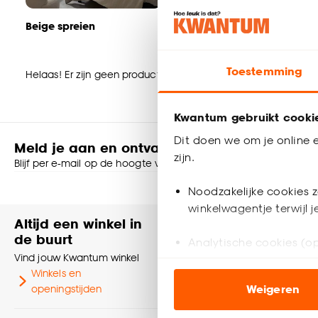
Beige spreien
Grijze spreien
Toestemming
Helaas! Er zijn geen producten gevonden. Ga terug naar de
Kwantum gebruikt cooki
Dit doen we om je online e
Meld je aan en ontvang € 5,- korting op je v
zijn.
Blijf per e-mail op de hoogte van leuke aanbiedingen, inspirati
Noodzakelijke cookies z
Shop online of i
winkelwagentje terwijl 
Altijd een winkel in
Heb je vr
de buurt
Analytische cookies (op
Neem contact
Vind jouw Kwantum winkel
klantenservic
Winkels en
Marketing cookies (opt
Klantenser
openingstijden
Weigeren
ook buiten de website 