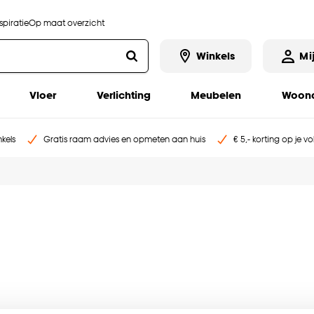
piratie
Op maat overzicht
Winkels
Mi
Vloer
Verlichting
Meubelen
Woona
kels
Gratis raam advies en opmeten aan huis
€ 5,- korting op je v