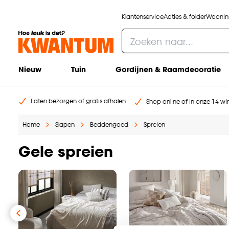
Klantenservice
Acties & folder
Woonins
Nieuw
Tuin
Gordijnen & Raamdecoratie
Laten bezorgen of gratis afhalen
Shop online of in onze 14 win
Home
Slapen
Beddengoed
Spreien
Gele spreien