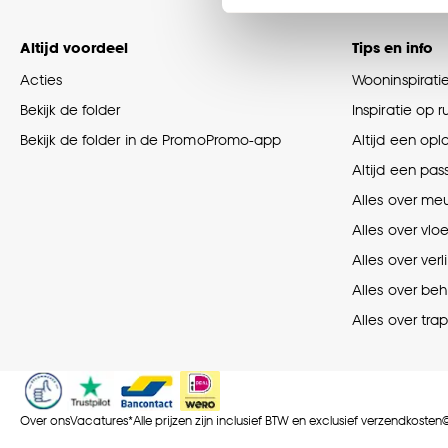
Klik op ‘Ja, alles toestaa
noodzakelijke cookies te 
Altijd voordeel
Tips en info
accepteren door op ‘Cook
Acties
Wooninspirati
Goed om te weten is dat j
Bekijk de folder
Inspiratie op 
Bekijk de folder in de PromoPromo-app
Altijd een opl
Altijd een pas
Alles over me
Alles over vlo
Alles over verl
Alles over be
Alles over tra
Over ons
Vacatures
*Alle prijzen zijn inclusief BTW en exclusief verzendkosten