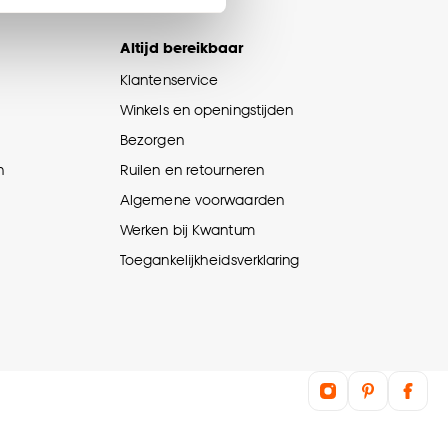
en’ om alleen de
s wel of niet te
Altijd bereikbaar
Klantenservice
nze
cookieverklaring
.
Winkels en openingstijden
Bezorgen
n
Ruilen en retourneren
Algemene voorwaarden
Werken bij Kwantum
Toegankelijkheidsverklaring