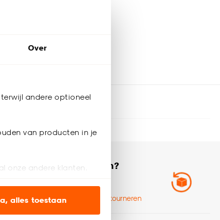
Over
terwijl andere optioneel
ouden van producten in je
 volgende bestelling
Ruilen of
retourneren?
al onze andere klanten.
Zo werkt het
ien op onze website, maar
Ruilen en retourneren
a, alles toestaan