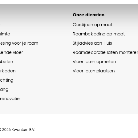
n’ om gebruik te maken van alle cookies, of klik op ‘weiger
accepteren. Je kunt er ook voor kiezen om bepaalde cookie
Onze diensten
ies aanpassen’ te klikken.
e
Gordijnen op maat
e deze keuze altijd nog kan aanpassen, bekijk hiervoor o
ruimte
Raambekleding op maat
ossing voor je raam
Stijladvies aan Huis
sende vloer
Raamdecoratie laten montere
ubelen
Vloer laten opmeten
erkleden
Vloer laten plaatsen
ichting
hang
prenovatie
© 2026 Kwantum B.V.