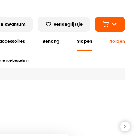
jn Kwantum
Verlanglijstje
ccessoires
Behang
Slapen
Solden
olgende bestelling