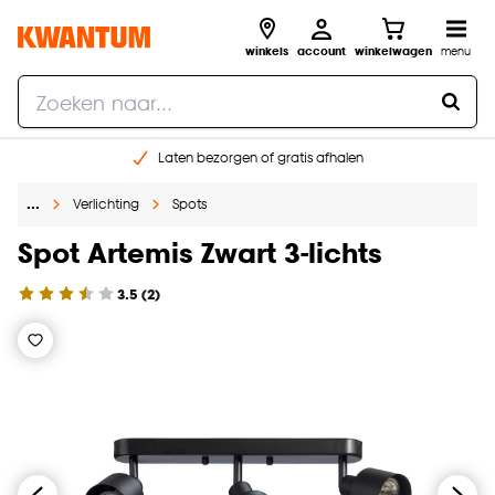
winkels
account
winkelwagen
menu
Laten bezorgen of gratis afhalen
Shop online of in onze 14 winkels
…
Verlichting
Spots
Gratis raam advies en opmeten aan huis
€ 5,- korting op je volgende bestelling
Spot Artemis Zwart 3-lichts
3.5
(
2
)