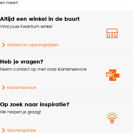
Inclusief dimmer
Nee
en meer!
accepteren door op ‘Cookies aanpassen’ te
klikken.
Altijd een winkel in de buurt
Kleurtint
Zwart
Vind jouw Kwantum winkel
Goed om te weten is dat je deze keuze altijd nog
Lengte
39.5 CM
kan aanpassen, bekijk hiervoor onze
cookieverklaring
.
Winkels en openingstijden
Hoogte
10.5 CM
Heb je vragen?
Gewicht
0.75 Kg
Neem contact op met onze klantenservice
Woonkamer, Slaapkamer,
Geschikt voor ruimte
Klantenservice
Keuken, Hal, Toilet, Trap
Op zoek naar inspiratie?
Interieurstijl
Modern, Industrieel
We helpen je graag!
Inclusief lichtbron
Nee
Wooninspiratie