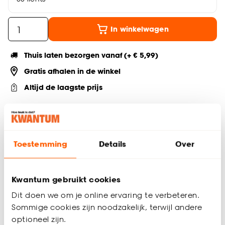
In winkelwagen
Thuis laten bezorgen vanaf (+ € 5,99)
Gratis afhalen in de winkel
Altijd de laagste prijs
Deel jouw product & volg ons op social
Toestemming
Details
Over
Productomschrijving
Zwarte metalen spot
Kwantum gebruikt cookies
GU10 fitting
Dit doen we om je online ervaring te verbeteren.
Exclusief lichtbron
Sommige cookies zijn noodzakelijk, terwijl andere
39,5x13,5x10,5 cm
optioneel zijn.