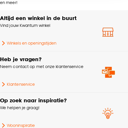
Kleurtint
Zwart
en meer!
accepteren door op ‘Cookies aanpassen’ te
klikken.
Altijd een winkel in de buurt
Lengte
38 CM
Vind jouw Kwantum winkel
Goed om te weten is dat je deze keuze altijd nog
Geschikt voor ruimte
Hal, Toilet, Trap
kan aanpassen, bekijk hiervoor onze
cookieverklaring
.
Winkels en openingstijden
Fitting
GU10 fitting
Heb je vragen?
Interieurstijl
Modern, Industrieel
Neem contact op met onze klantenservice
Hoogte
17.5 CM
Klantenservice
Breedte
5.5 CM
Op zoek naar inspiratie?
We helpen je graag!
Gewicht
0.68 Kg
Wooninspiratie