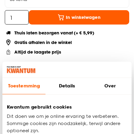
In winkelwagen
Thuis laten bezorgen vanaf (+ € 5,99)
Gratis afhalen in de winkel
Altijd de laagste prijs
Deel jouw product & volg ons op social
Toestemming
Details
Over
Productomschrijving
Zwarte metalen spot
Kwantum gebruikt cookies
GU10 fitting
Dit doen we om je online ervaring te verbeteren.
Exclusief lichtbron
Sommige cookies zijn noodzakelijk, terwijl andere
38x6x18 cm
optioneel zijn.