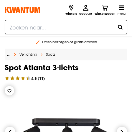
winkels
account
winkelwagen
menu
Laten bezorgen of gratis afhalen
Shop online of in onze 14 winkels
…
Verlichting
Spots
Gratis raam advies en opmeten aan huis
€ 5,- korting op je volgende bestelling
Spot Atlanta 3-lichts
4.5
(
11
)