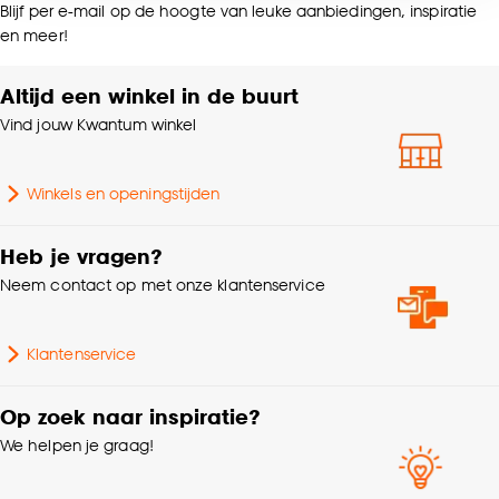
voor kiezen om bepaalde cookies wel of niet te
Blijf per e-mail op de hoogte van leuke aanbiedingen, inspiratie
accepteren door op ‘Cookies aanpassen’ te
en meer!
Kleurtint
Antraciet
klikken.
Altijd een winkel in de buurt
Goed om te weten is dat je deze keuze altijd nog
Gewicht gram per m2
186 G/m2
Vind jouw Kwantum winkel
kan aanpassen, bekijk hiervoor onze
cookieverklaring
.
Winkels en openingstijden
Heb je vragen?
Neem contact op met onze klantenservice
Klantenservice
Op zoek naar inspiratie?
We helpen je graag!