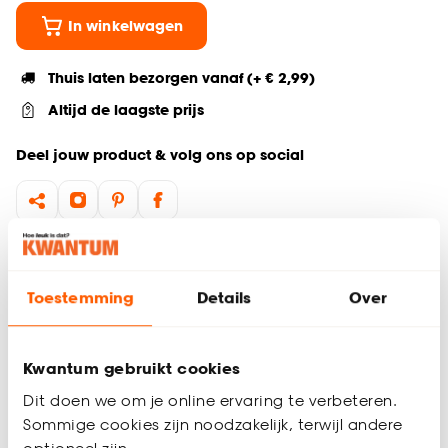
In winkelwagen
Thuis laten bezorgen vanaf (+ € 2,99)
Altijd de laagste prijs
Deel jouw product & volg ons op social
Hulp nodig? Wij regelen het voor je!
Ga terug naar het hoofdproduct
Toestemming
Details
Over
Productomschrijving
Kwantum gebruikt cookies
Wil je zeker weten dat deze raamdecoratie bij de rest van
Dit doen we om je online ervaring te verbeteren.
jouw interieur past? Bestel vrijblijvend één of meerdere
Sommige cookies zijn noodzakelijk, terwijl andere
kleurstalen en bekijk of vergelijk eenvoudig welke