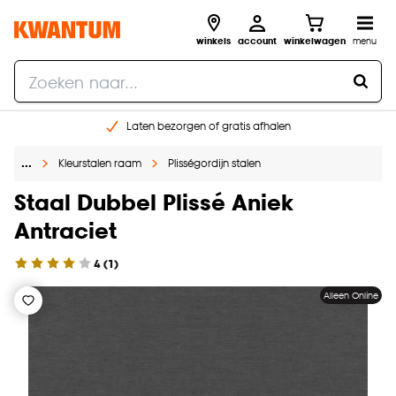
winkels
account
winkelwagen
menu
Laten bezorgen of gratis afhalen
Shop online of in onze 14 winkels
…
Kleurstalen raam
Plisségordijn stalen
Gratis raam advies en opmeten aan huis
€ 5,- korting op je volgende bestelling
Staal Dubbel Plissé Aniek
Antraciet
4
(
1
)
Alleen Online