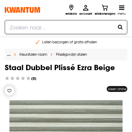
winkels
account
winkelwagen
menu
Laten bezorgen of gratis afhalen
Shop online of in onze 14 winkels
…
Kleurstalen raam
Plisségordijn stalen
Gratis raam advies en opmeten aan huis
€ 5,- korting op je volgende bestelling
Staal Dubbel Plissé Ezra Beige
(0)
Alleen Online