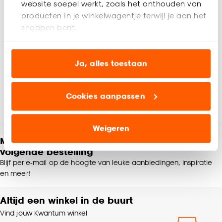
website soepel werkt, zoals het onthouden van
Artikelnummer
4311913
producten in je winkelwagentje terwijl je aan het
shoppen bent.
EAN nummer
8720197111106
Analytische cookies (optioneel) helpen ons de
Kleur
Beige
website te verbeteren voor jou en al onze andere
Ja, alles toestaan
klanten.
Materiaal
Polyester
Beoordelingen
(0)
Cookies aanpassen
Marketing cookies (optioneel) laten jou
relevante informatie en aanbiedingen zien op
Kleurtint
Beige
onze website, maar ook buiten de website voor
Weigeren
advertenties en communicatie.
Meld je aan en ontvang € 5,- korting op je
Samenstelling
Polyester 100%
volgende bestelling
Klik op ‘Ja, alles toestaan’ om gebruik te maken
Blijf per e-mail op de hoogte van leuke aanbiedingen, inspiratie
van alle cookies, of klik op ‘weigeren’ om alleen de
Dubbel plissé
en meer!
Soort stof
noodzakelijke cookies te accepteren. Je kunt er ook
lichtdoorlatend
voor kiezen om bepaalde cookies wel of niet te
Altijd een winkel in de buurt
accepteren door op ‘Cookies aanpassen’ te
Gewicht gram per m2
163 G/m2
Vind jouw Kwantum winkel
klikken.